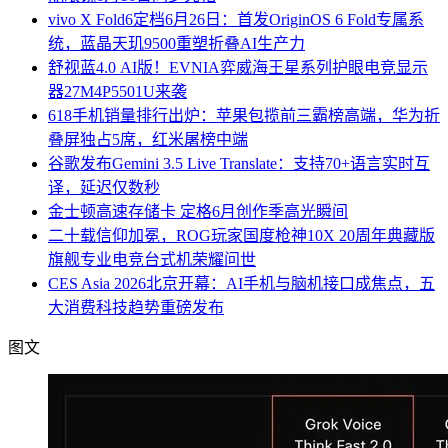
vivo X Fold6定档6月26日：首发OriginOS 6 Fold专属系
统，蓝晶天玑9500重塑折叠AI生产力
舒视蓝4.0 AI版！EVNIA弈威海王星系列护眼电竞显示
器27M4P5501U来袭
618手机销量排行出炉：苹果包揽前三霸榜高端，华为折
叠屏独占5席，红米屠榜中端
谷歌发布Gemini 3.5 Live Translate：支持70+语言实时互
译，延迟仅数秒
金士顿高速存储卡 定格6月创作季高光瞬间
二十载信仰加冕，ROG玩家国度枪神10X 20周年典藏版
旗舰专业电竞台式机荣耀问世
CES Asia 2026北京开幕：AI手机与脑机接口成焦点，五
大消费科技趋势重磅发布
图文