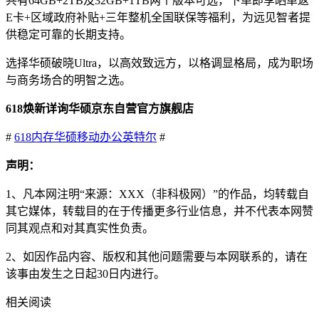
共有64GB+2TB及32GB+1TB两个版本可选，下单即享晒单返
E卡+区域政府补贴+三年整机全国联保等福利，为远见智者提
供稳定可靠的长期支持。
选择华硕破晓Ultra，以高效致远方，以格调显格局，成为职场
与商务场合的明智之选。
618焕新详询华硕京东自营官方旗舰店
#
618
内存
华硕
移动办公
英特尔
#
声明：
1、凡本网注明“来源：XXX（非科极网）”的作品，均转载自
其它媒体，转载目的在于传播更多行业信息，并不代表本网赞
同其观点和对其真实性负责。
2、如因作品内容、版权和其他问题需要与本网联系的，请在
该事由发生之日起30日内进行。
相关阅读