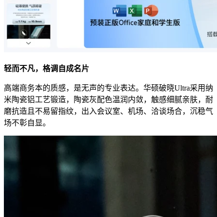
轻而不凡，格调自成名片
高端商务本的质感，是无声的专业表达。华硕破晓Ultra采用纳
米陶瓷铝工艺锻造，陶瓷灰配色温润内敛，触感细腻亲肤，耐
磨抗造且不易留指纹，出入会议室、机场、洽谈场合，沉稳气
场不彰自显。