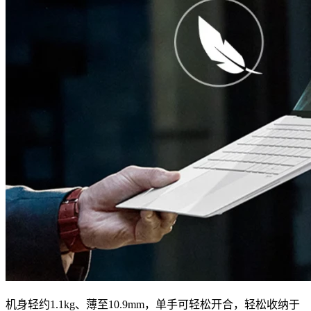
机身轻约1.1kg、薄至10.9mm，单手可轻松开合，轻松收纳于