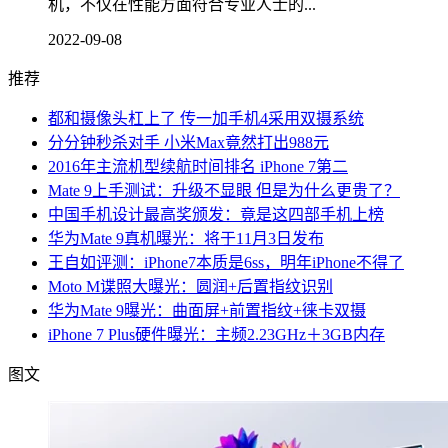
机，不仅在性能方面符合专业人士的...
2022-09-08
推荐
都和摄像头杠上了 传一加手机4采用双摄系统
分分钟秒杀对手 小米Max竟然打出988元
2016年主流机型续航时间排名 iPhone 7第二
Mate 9上手测试：升级不显眼 但是为什么更贵了？
中国手机设计最高奖颁发：竟是这四部手机上榜
华为Mate 9真机曝光：将于11月3日发布
王自如评测：iPhone7本质是6ss，明年iPhone不得了
Moto M谍照大曝光：圆润+后置指纹识别
华为Mate 9曝光：曲面屏+前置指纹+徕卡双摄
iPhone 7 Plus硬件曝光：主频2.23GHz＋3GB内存
图文