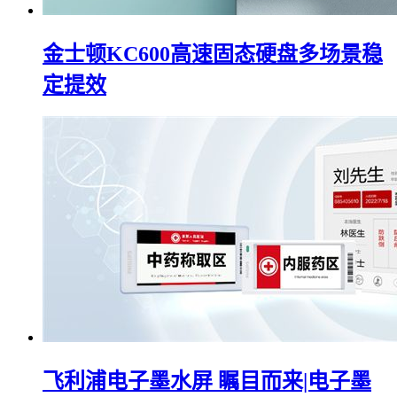
金士顿KC600高速固态硬盘多场景稳
定提效
飞利浦电子墨水屏 瞩目而来|电子墨