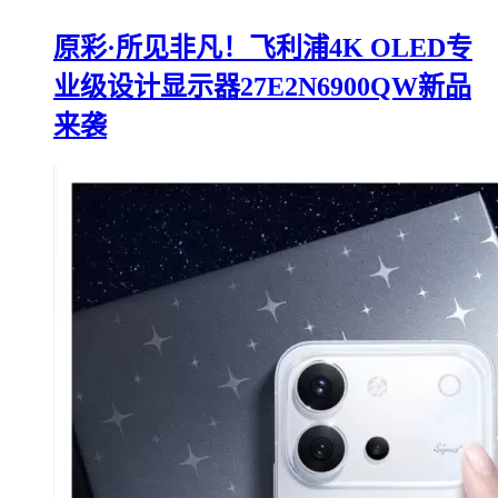
原彩·所见非凡！飞利浦4K OLED专
业级设计显示器27E2N6900QW新品
来袭