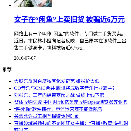
女子在“闲鱼”上卖旧货 被骗近6万元
网络上有一个叫作“闲鱼”的软件，专门做二手货买卖。
近日，市民林小姐向记者反映，自己原本在该软件上出
售二手健身卡，孰料被骗近6万元...
2016-07-07
推荐
大股东反对百度私有化爱奇艺 嫌报价太低
QQ音乐与CMC合并 腾讯将成数字音乐行业霸主？
刘强东：三年内结束商超之战 做线上线下第一
整体收购失败 中国财团6亿美元收购Opera浏览器等业务
“呼死你”软件横行，电信运营商不能做鸵鸟
谷歌允许员工相互捐赠休假时间
直播领域最挣钱的不是网红女主播：“直播+教育”讲师时
薪过万