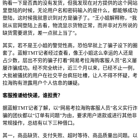
购看一下是否真的没有发货，但我发现在对方提供的这个网站
里登陆的时候，无论用户名和密码输入的是什么，都能够成功
登陆，这时候我就意识到对方是骗子了。”王小姐解释称，“我
就从官网登陆上去看，物流显示货物正常，而并非对方所说的
缺货需要退货，差一点就上当了”。
其实，若不是王小姐的警觉性高，恐怕早就上了骗子设下的圈
套了。蓝鲸TMT记者经过查看，像王小姐这么幸运的人还是
占少数，层出不穷的骗子打着“网易考拉海购客服人员”名义屡
屡诈骗成功。经不完全统计，近三个月以来，已经不止一例，
大批被骚扰的用户在社交平台疯狂吐槽，让人不得不怀疑，考
拉海购有泄露用户个人信息的嫌疑。
客服推诿给快递，谁担责？
据蓝鲸TMT记者了解，以“网易考拉海购客服人员”名义实行诈
骗的团伙都以“订单有问题”为由，要求用户退款或进行其他非
常规操作，总结有以下三种借口。
其一，商品缺货、支付失败、超时等待、商品质量出问题。以