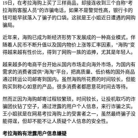
19日，在考拉海购上买了三样商品，却接连收到三个自称“考
拉海购客服人员”的诈骗电话，如果不是警觉性高，银行卡的
钱可能早就落入了骗子的口袋。这就是王小姐近日遭遇的网购
骗局。
近年来，海购已成为新经济形势下发展成的一种商业模式，伴
随着人民币不断升值以及国内物价上涨等汇率因素，“海购”变
得越来越有性价比，得到了网购一族的追捧，尤其是年轻人。
越来越多的电商平台开始从国内市场走向海外市场，为国内有
需求的消费者提供“海淘”平台，把高质量、低价格的国外商品
通过转运公司邮寄到国内。虽然海购所花费的时间较长，但能
购买到称心如意的产品，很多消费者都愿意花时间去等待。
然而正因为海购邮寄过程较繁琐，时间较长，让投机取巧的诈
骗团伙钻了空子，通过泄露的用户个人信息，来行诈骗之实。
王小姐就是在网易考拉海购上的受害者之一，虽然最终骗子没
能得逞，但却不能不让人质疑个人信息的安全性。
考拉海购有泄露用户信息嫌疑