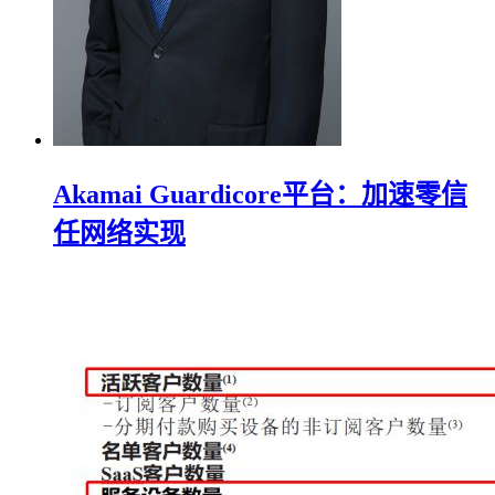
Akamai Guardicore平台：加速零信
任网络实现