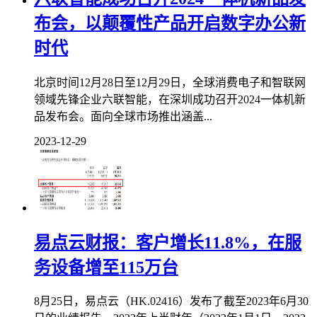
布会，以颠覆性产品开启数字办公新
时代
北京时间12月28日至12月29日，全球消费电子和智联网
领域先锋企业六联智能，在深圳成功召开2024一体机新
品发布会。面向全球市场推出涵盖...
2023-12-29
易点云财报：客户增长11.8%，在服
务设备增至115万台
8月25日，易点云（HK.02416）发布了截至2023年6月30