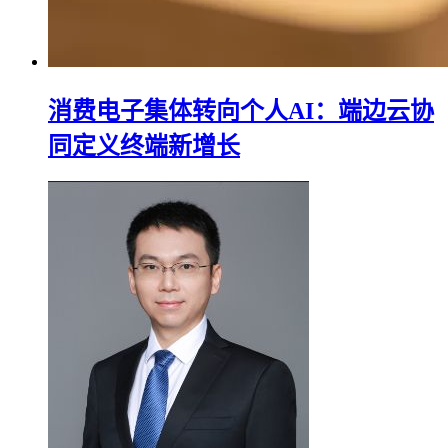
消费电子集体转向个人AI：端边云协
同定义终端新增长