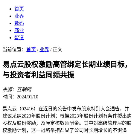
首页
业界
数码
商业
智造
当前位置：
首页
/
业界
/ 正文
易点云股权激励高管绑定长期业绩目标，
与投资者利益同频共振
来源：互联网
时间：2024/01/10
易点云（02416）在近日的公告中发布股东特别大会通告，并
建议采纳2023年股份计划；根据2023年股份计划有条件授出购
股权及股份奖励；及厘定核数师酬金。其中对高级管理层的股
权激励计划，这一战略举措凸显了公司对长期增长的不懈追