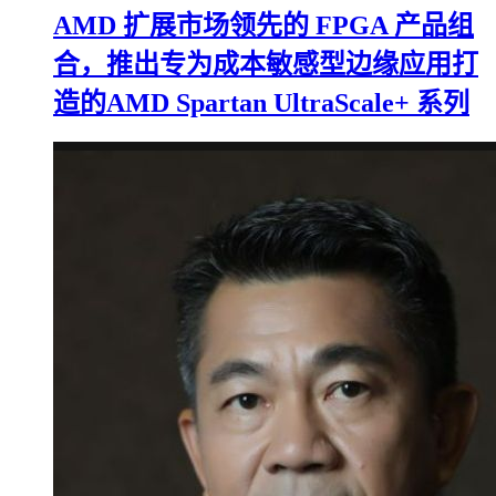
AMD 扩展市场领先的 FPGA 产品组
合，推出专为成本敏感型边缘应用打
造的AMD Spartan UltraScale+ 系列