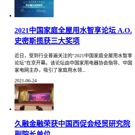
2021中国家庭全屋用水智享论坛 A.O.
史密斯揽获三大奖项
近日，受到行业普遍关注的“2021中国家庭全屋用水智享
论坛”在京开幕。该论坛由中国家用电器协会指导、中国
家电网主办，吸引了家庭用水领...
2021-06-24
久融金融荣获中国西促会经贸研究院
副院长单位