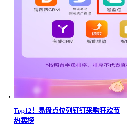
Top12！易盘点位列钉钉采购狂欢节
热卖榜