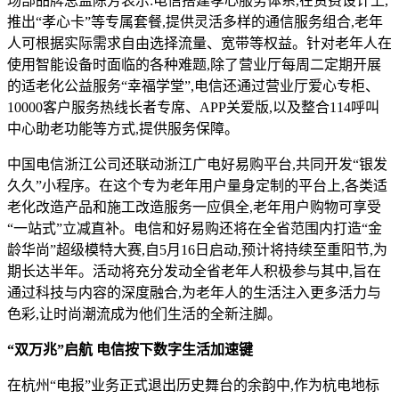
场部品牌总监陈芳表示:电信搭建孝心服务体系,在资费设计上,
推出“孝心卡”等专属套餐,提供灵活多样的通信服务组合,老年
人可根据实际需求自由选择流量、宽带等权益。针对老年人在
使用智能设备时面临的各种难题,除了营业厅每周二定期开展
的适老化公益服务“幸福学堂”,电信还通过营业厅爱心专柜、
10000客户服务热线长者专席、APP关爱版,以及整合114呼叫
中心助老功能等方式,提供服务保障。
中国电信浙江公司还联动浙江广电好易购平台,共同开发“银发
久久”小程序。在这个专为老年用户量身定制的平台上,各类适
老化改造产品和施工改造服务一应俱全,老年用户购物可享受
“一站式”立减直补。电信和好易购还将在全省范围内打造“金
龄华尚”超级模特大赛,自5月16日启动,预计将持续至重阳节,为
期长达半年。活动将充分发动全省老年人积极参与其中,旨在
通过科技与内容的深度融合,为老年人的生活注入更多活力与
色彩,让时尚潮流成为他们生活的全新注脚。
“双万兆”启航 电信按下数字生活加速键
在杭州“电报”业务正式退出历史舞台的余韵中,作为杭电地标