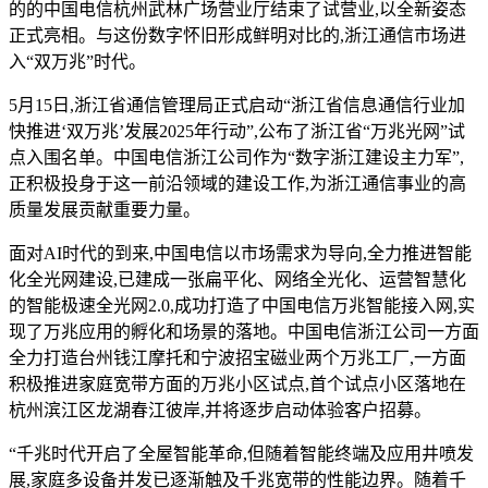
的的中国电信杭州武林广场营业厅结束了试营业,以全新姿态
正式亮相。与这份数字怀旧形成鲜明对比的,浙江通信市场进
入“双万兆”时代。
5月15日,浙江省通信管理局正式启动“浙江省信息通信行业加
快推进‘双万兆’发展2025年行动”,公布了浙江省“万兆光网”试
点入围名单。中国电信浙江公司作为“数字浙江建设主力军”,
正积极投身于这一前沿领域的建设工作,为浙江通信事业的高
质量发展贡献重要力量。
面对AI时代的到来,中国电信以市场需求为导向,全力推进智能
化全光网建设,已建成一张扁平化、网络全光化、运营智慧化
的智能极速全光网2.0,成功打造了中国电信万兆智能接入网,实
现了万兆应用的孵化和场景的落地。中国电信浙江公司一方面
全力打造台州钱江摩托和宁波招宝磁业两个万兆工厂,一方面
积极推进家庭宽带方面的万兆小区试点,首个试点小区落地在
杭州滨江区龙湖春江彼岸,并将逐步启动体验客户招募。
“千兆时代开启了全屋智能革命,但随着智能终端及应用井喷发
展,家庭多设备并发已逐渐触及千兆宽带的性能边界。随着千