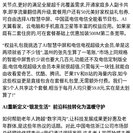
关节点,更好的满足全屋超千兆覆盖需求,开通家庭多人副卡共
享,即享流量翻倍再升级,套餐用户还有50元美好家权益礼包券,
可自由选择AI智慧中屏、中国蓝电信电信全能看节目包、AI
天翼看家、云电脑和手机直连卫星等丰富的权益应用。如果家
庭有二套住房的,可在套餐基础上优惠加装500M第二条宽带。
“权益礼包我挑选了AI智慧中屏和电信电视超级大会员,单是这
两项就省了不少钱”,温州的张先生算了一笔账,“市场上同规格
的智能中屏售价少说也要大几百元,功能还不及电信定制版全
面;电信电视超级大会员本来就很超值,只需每天一块钱,就能自
由收看爱奇艺、优酷、腾讯、芒果TV和B站的海量内容,如今
这些权益更是直接包含在套餐礼包里,无需额外付费。我们一
家5个人共享这个套餐,相当于每月人均只要59.8元,实在是太划
算了!”
AI重新定义“银发生活” 前沿科技转化为温暖守护
如何帮助老年人跨越“数字鸿沟”,让科技发展成果更好惠及老
年群体,是这些年热议的话题。对此,中国电信浙江公司市场部