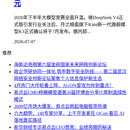
元
2026年下半年大模型竞赛全面升温。继DeepSeek V4正
式版引发行业关注后，月之暗面旗下Kimi新一代旗舰模
型K3正式确认将于7月发布。据内部...
2026-07-07
推荐
海能达亮相第六届金砖国家未来网络创新论坛
政企学研协同一体化 筑牢数字安全防线——第二届武汉
网络安全创新论坛聚焦个人信息保护新生态
4月热门大作轮番上阵，AGON爱攻为你划重点！
易点云CMO杨栅栅受邀第26届环博会分享IT再制造绿色
模式
2600亿市场大爆发，易点云掀起电脑租赁热潮
六大趋势、140专家分享，上千开发者在 QCon 看见 AI
落地真实路径
新华财经专访易点云CFO贺亮：业绩亮眼的秘诀