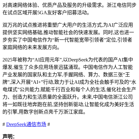
对高速网络体验、优质产品及服务的升级需求。浙江电信同步
在试点区域开展5GA友好客户招募活动。
双万兆的试点推进将重塑广大用户的生活方式,为AI广泛应用
提供坚实网络基础,推动智能社会的快速发展。同时,这也进一
步夯实了中国电信作为“新一代智能宽带引领者”定位,引领者
家庭网络的未来发展方向。
2025年被称为“AI应用元年”,以DeepSeek为代表的国产AI集中
爆发,催生了众多应用场景迅猛涌现。中国电信作为人工智能
产业发展的国家队和主力军,手握网络、算力、数据三张“王
牌”,深入开展“AI+”行动,致力于让AI成为全社会触手可及的“水
电煤式”公共能力,赋能千行百业和每个人的生活,催化社会生产
力、创造力和生活质量的全面跃升。未来,中国电信浙江公司
将一如既往地奔跑在前,坚持创新驱动,让智能化成为美好生活
的引擎,用数字创新点亮千万浙江家庭。
#
DeepSeek
通信市场
#
声明：