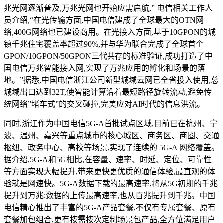
兆光网逐渐普及,万兆光网也开始应需启航,” 电信相关工作人
员介绍,“在光传输方面,中国电信建成了全球最大的OTN网
络,400G网络也已建设商用。在光接入方面,基于10GPON的城
镇千兆住宅覆盖率超过90%,并与华为联合完成了全球首个
GPON/10GPON/50GPON三代共存的标准验证,成功打造了中
国电信万兆智能接入网,实现了万兆应用的孵化和场景的落
地。”据悉,中国电信浙江公司新型城域云网已全省投入使用,总
城域出口达到32T,使智能计算沿着最短路径旋转流动,避免传
统网络”堵车式”的交叉碰撞,完美应对AI时代的信息洪流。
同时,浙江作为中国电信5G-A首批试点区域,目前已在杭州、宁
波、温州、嘉兴等重点城市的核心城区、商务区、商圈、交通
枢纽、政务中心、高校等场景,实现了连续的 5G-A 网络覆盖。
据介绍,5G-A和5G相比,在容量、速率、时延、定位、可靠性
等方面实现大幅提升,带来更快更优质的通信体验,最直观的体
验就是网速快。5G-A数据下载的最高速率,将从5G初期的千兆
提升到万兆;数据的上传最高速率,也从百兆提升到千兆。中国
电信精心推出了丰富的5G-A产品套餐,不仅有专属套餐、原有
套餐加包组合,更有按需按次定制场景包产品,全方位满足用户