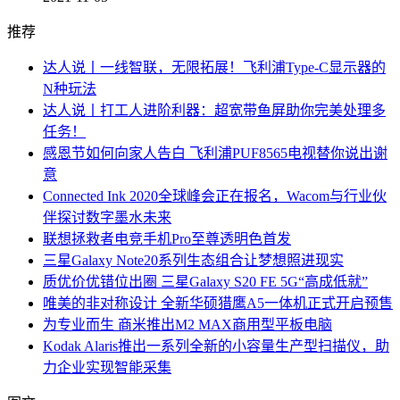
推荐
达人说丨一线智联，无限拓展！飞利浦Type-C显示器的
N种玩法
达人说丨打工人进阶利器：超宽带鱼屏助你完美处理多
任务！
感恩节如何向家人告白 飞利浦PUF8565电视替你说出谢
意
Connected Ink 2020全球峰会正在报名，Wacom与行业伙
伴探讨数字墨水未来
联想拯救者电竞手机Pro至尊透明色首发
三星Galaxy Note20系列生态组合让梦想照进现实
质优价优错位出圈 三星Galaxy S20 FE 5G“高成低就”
唯美的非对称设计 全新华硕猎鹰A5一体机正式开启预售
为专业而生 商米推出M2 MAX商用型平板电脑
Kodak Alaris推出一系列全新的小容量生产型扫描仪，助
力企业实现智能采集