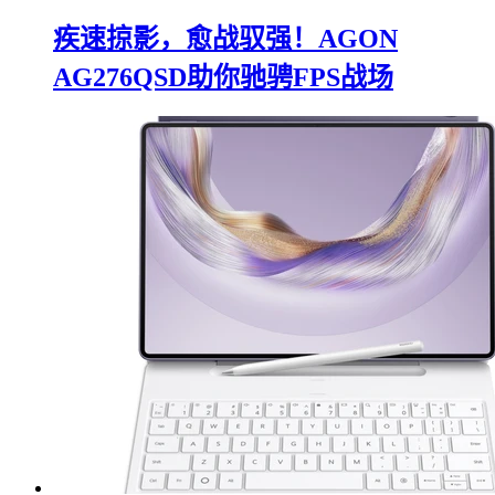
疾速掠影，愈战驭强！AGON
AG276QSD助你驰骋FPS战场