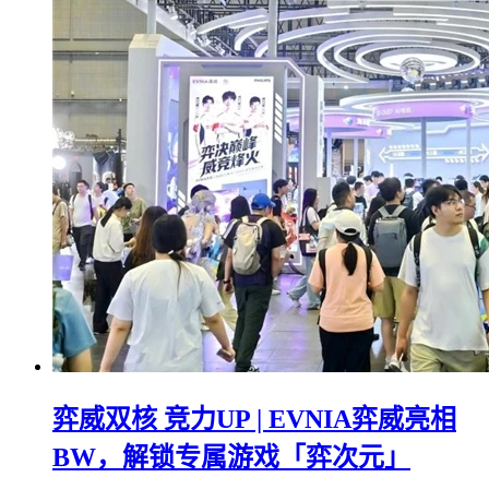
弈威双核 竞力UP | EVNIA弈威亮相
BW，解锁专属游戏「弈次元」