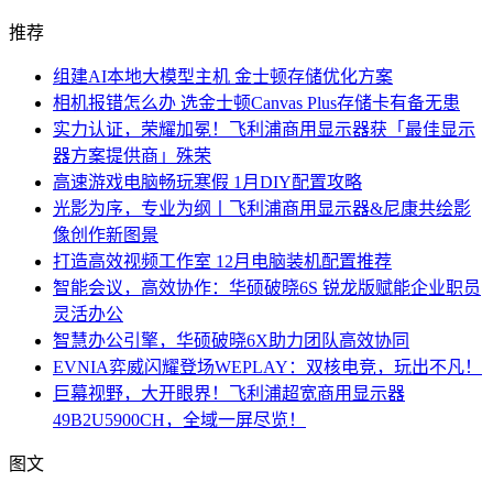
推荐
组建AI本地大模型主机 金士顿存储优化方案
相机报错怎么办 选金士顿Canvas Plus存储卡有备无患
实力认证，荣耀加冕！飞利浦商用显示器获「最佳显示
器方案提供商」殊荣
高速游戏电脑畅玩寒假 1月DIY配置攻略
光影为序，专业为纲丨飞利浦商用显示器&尼康共绘影
像创作新图景
打造高效视频工作室 12月电脑装机配置推荐
智能会议，高效协作：华硕破晓6S 锐龙版赋能企业职员
灵活办公
智慧办公引擎，华硕破晓6X助力团队高效协同
EVNIA弈威闪耀登场WEPLAY：双核电竞，玩出不凡！
巨幕视野，大开眼界！飞利浦超宽商用显示器
49B2U5900CH，全域一屏尽览！
图文