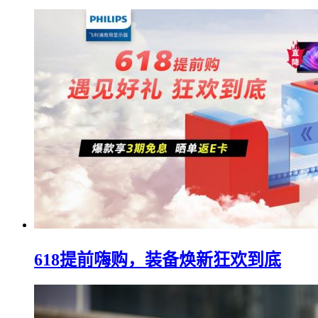
618提前嗨购，装备焕新狂欢到底