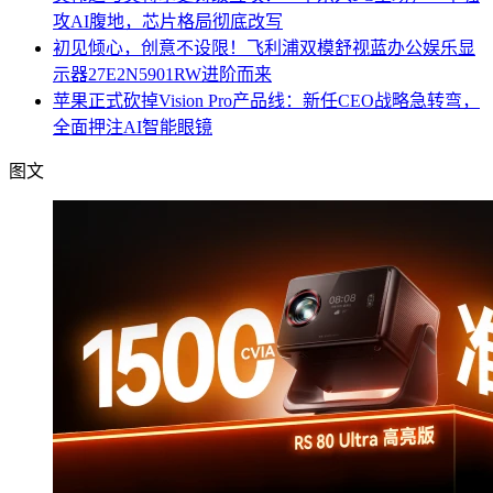
攻AI腹地，芯片格局彻底改写
初见倾心，创意不设限！飞利浦双模舒视蓝办公娱乐显
示器27E2N5901RW进阶而来
苹果正式砍掉Vision Pro产品线：新任CEO战略急转弯，
全面押注AI智能眼镜
图文