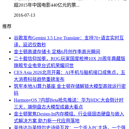
超2015年中国电影440亿元的票...
2016-07-13
推荐
谷歌发布Gemini 3.5 Live Translate：支持70+语言实时互
译，延迟仅数秒
金士顿高速存储卡 定格6月创作季高光瞬间
二十载信仰加冕，ROG玩家国度枪神10X 20周年典藏版
旗舰专业电竞台式机荣耀问世
CES Asia 2026北京开幕：AI手机与脑机接口成焦点，五
大消费科技趋势重磅发布
筑牢本地AI算力基座 金士顿存储解锁大模型高效运行密
码
HarmonyOS 7内部Beta抢先推送：华为HDC大会倒计时
三天，端侧盘古大模型成最大看点
金士顿聚焦Design-In内存模组、行业级固态硬盘与嵌入
式解决方案 助力新一代应用落地
英伟达与英特尔史诗级互攻：一个杀入PC主场，一个强