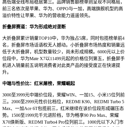
高低端全线布局稳居第三。品牌销售额榜单则呈现不同格局，
前三名依次是苹果、华为、OPPO与一加，高端旗舰机型的高
溢价特性让苹果、华为的营收能力遥遥领先。
折叠屏赛道：华为形成绝对垄断
大折叠屏累计销量TOP10中，华为独占5席，同时包揽榜单前4
名，折叠屏市场话语权无人撼动。小折叠屏市场热度和销量远
低于大折叠屏，机型数量较少，尚未形成规模。6000元以上价
位段中，华为Mate X7以11499元起的价格位列第五，折叠屏手
机进入销量前五说明消费者对此类产品的接受度正在快速提
升。
中端与性价比：红米屠榜，荣耀崛起
3000至3999元中端价位段，荣耀WIN、一加15、小米15位列前
三。2000至2999元性价比档位，REDMI K90、REDMI Turbo 5
Max、一加Ace 6T包揽前三，红米继续在该价位段形成碾压态
势。1500至1999元千元进阶档，华为畅享90 Pro Max、荣耀
X70焕新版、REDMI Turbo4 Pro位列前三。1000元以下入门市