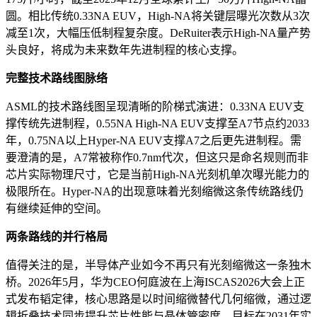
圆。相比传统0.33NA EUV，High-NA将关键层曝光次数从3次
减至1次，大幅压低制程复杂度。DeRuiter表示High-NA量产势
头良好，将成为未来数年先进制程的核心支撑。
完整技术路线图脉络
ASML的技术路线图呈现清晰的阶梯式演进：0.33NA EUV支
撑传统先进制程，0.55NA High-NA EUV支撑至A7节点约2033
年，0.75NA以上Hyper-NA EUV支撑A7之后更先进制程。需
要澄清的是，A7常被称作0.7nm代次，但这只是命名规则而非
芯片实际物理尺寸，它是当前High-NA光刻机单次曝光能力的
极限所在。Hyper-NA的出现意味着光刻缩微这条传统路线仍
有继续延伸的空间。
两条路线的并行格局
值得关注的是，半导体产业如今不再只有光刻缩微这一条独木
桥。2026年5月，华为CEO何庭波在上海ISCAS2026大会上正
式发布韬定律，核心思路是以时间缩微替代几何缩微，通过逻
辑折叠技术同步提升芯片性能与晶体管密度，目标在2031年实