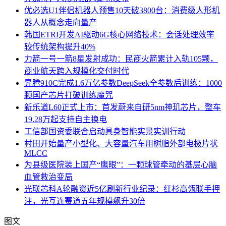
优必选U1伴侣机器人预售10天破3800台：消费级人形机
器人从概念走向量产
韩国ETRI开发AI驱动6G核心网络技术：会话处理效率
较传统架构提升40%
力箭一号一箭8星发射成功：民商火箭累计入轨105颗，
商业航天跨入规模化交付时代
昇腾910C完成1.6万亿参数DeepSeek全参数后训练：1000
颗国产芯片打破训练魔咒
新乐道L60正式上市：首发蔚来自研5nm神玑芯片，整车
19.28万起支持自主换电
工信部国资委联合启动具身智能实景实训行动
村田开始量产小型化、大容量汽车用树脂外部电极片状
MLCC
为县级医院装上国产“鹰眼”：一颗球管牵动的基层心脑
血管救治变局
光联芯科A轮融资近5亿刷新行业纪录：红杉高瓴联手押
注，光互连赛道五年规模飙升30倍
图文