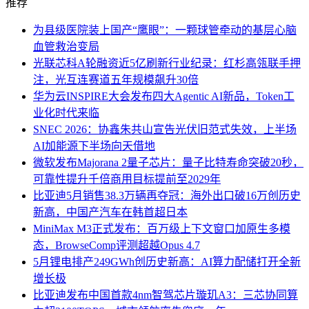
推荐
为县级医院装上国产“鹰眼”：一颗球管牵动的基层心脑
血管救治变局
光联芯科A轮融资近5亿刷新行业纪录：红杉高瓴联手押
注，光互连赛道五年规模飙升30倍
华为云INSPIRE大会发布四大Agentic AI新品，Token工
业化时代来临
SNEC 2026：协鑫朱共山宣告光伏旧范式失效，上半场
AI加能源下半场向天借地
微软发布Majorana 2量子芯片：量子比特寿命突破20秒，
可靠性提升千倍商用目标提前至2029年
比亚迪5月销售38.3万辆再夺冠：海外出口破16万创历史
新高，中国产汽车在韩首超日本
MiniMax M3正式发布：百万级上下文窗口加原生多模
态，BrowseComp评测超越Opus 4.7
5月锂电排产249GWh创历史新高：AI算力配储打开全新
增长极
比亚迪发布中国首款4nm智驾芯片璇玑A3：三芯协同算