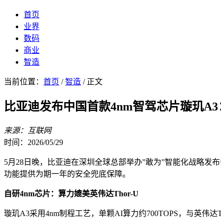
首页
业界
数码
商业
智造
当前位置：
首页
/
智造
/ 正文
比亚迪发布中国首款4nm智驾芯片璇玑A3
来源：互联网
时间：2026/05/29
5月28日晚，比亚迪在深圳全球总部举办”敢为”智能化战略发
功能提供为期一年的安全兜底保障。
自研4nm芯片：算力媲美英伟达Thor-U
璇玑A3采用4nm制程工艺，单颗AI算力约700TOPS，与英