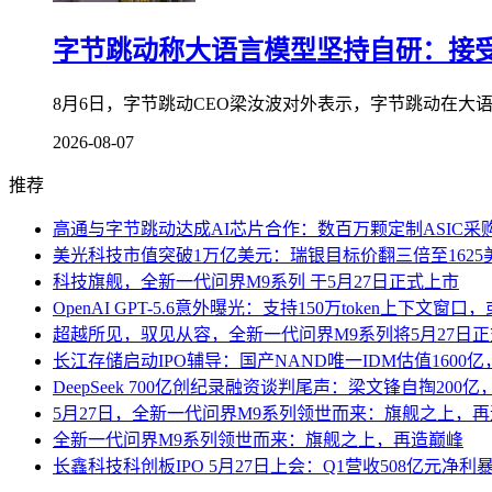
字节跳动称大语言模型坚持自研：接
8月6日，字节跳动CEO梁汝波对外表示，字节跳动在大
2026-08-07
推荐
高通与字节跳动达成AI芯片合作：数百万颗定制ASIC
美光科技市值突破1万亿美元：瑞银目标价翻三倍至1625
科技旗舰，全新一代问界M9系列 于5月27日正式上市
OpenAI GPT-5.6意外曝光：支持150万token上下文窗
超越所见，驭见从容，全新一代问界M9系列将5月27日
长江存储启动IPO辅导：国产NAND唯一IDM估值1600亿
DeepSeek 700亿创纪录融资谈判尾声：梁文锋自掏200
5月27日，全新一代问界M9系列领世而来：旗舰之上，
全新一代问界M9系列领世而来：旗舰之上，再造巅峰
长鑫科技科创板IPO 5月27日上会：Q1营收508亿元净利