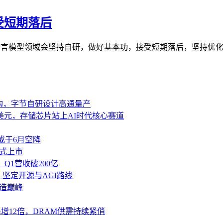
受短期落后
语言模型领域会坚持自研，做好基本功，接受短期落后，坚持优化长
采购，字节自研设计高通量产
美元，存储芯片站上AI时代核心赛道
口，或于6月空降
正式上市
，Q1营收破200亿
亿，坚定开源与AGI路线
再造巅峰
暴增12倍，DRAM供需持续紧俏