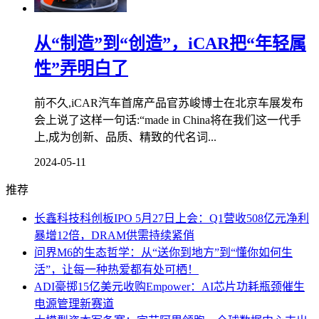
从“制造”到“创造”，iCAR把“年轻属
性”弄明白了
前不久,iCAR汽车首席产品官苏峻博士在北京车展发布
会上说了这样一句话:“made in China将在我们这一代手
上,成为创新、品质、精致的代名词...
2024-05-11
推荐
长鑫科技科创板IPO 5月27日上会：Q1营收508亿元净利
暴增12倍，DRAM供需持续紧俏
问界M6的生态哲学：从“送你到地方”到“懂你如何生
活”，让每一种热爱都有处可栖！
ADI豪掷15亿美元收购Empower：AI芯片功耗瓶颈催生
电源管理新赛道