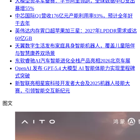
大模型资本军备赛：字节阿里领跑，全球数据中心支出
暴增55%
中芯国际Q1营收176亿元产能利用率93%，预计全年好
于去年
英伟达内存胃口超苹果加三星：2027年LPDDR需求或达
60亿GB
天翼数字生活发布家庭具身智能机器人，覆盖儿童陪伴
与智慧康养双场景
东软睿驰AI汽车智能进化全栈产品亮相2026北京车展
OpenAI 发布 GPT-5.4 大模型 AI 智能体能力实现里程碑
式突破
新智联亮相星宸科技开发者大会及2025机器人技能大
赛，引领智能交互新纪元
图文