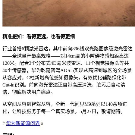
精准感知：看得更远，也看得更细
行业首搭6颗激光雷达，其中前向896线双光路图像级激光雷达
——全球量产最高规格——对14cm高的小障碍物感知距离达
120米。配合3个分布式4D毫米波雷达、11个视觉摄像头等共
40个传感器，华为乾崑智驾ADS 5实现从高速到城区的全场景
从容应对。C柱新增高位感知摄像头，有效优化辅路绿化带
Cut-in识别。前向激光雷达还自带高压清洗，脏污后自动清
洁，彻底解决用户痛点。
从空间从容到智驾从容，全新一代问界M9系列以140余项进
化，让科技服务于每一个真实场景。5月27日，敬请期待。
#
华为
新能源
问界
#