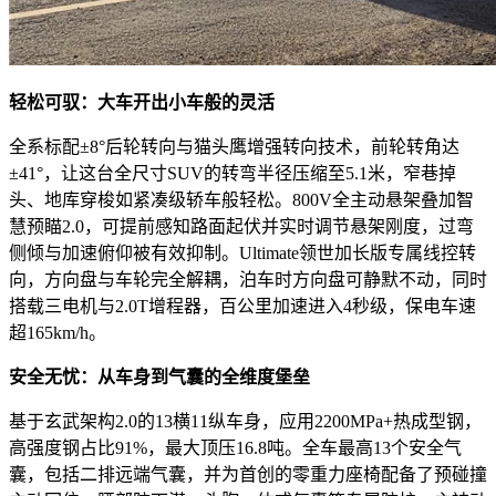
轻松可驭：大车开出小车般的灵活
全系标配±8°后轮转向与猫头鹰增强转向技术，前轮转角达
±41°，让这台全尺寸SUV的转弯半径压缩至5.1米，窄巷掉
头、地库穿梭如紧凑级轿车般轻松。800V全主动悬架叠加智
慧预瞄2.0，可提前感知路面起伏并实时调节悬架刚度，过弯
侧倾与加速俯仰被有效抑制。Ultimate领世加长版专属线控转
向，方向盘与车轮完全解耦，泊车时方向盘可静默不动，同时
搭载三电机与2.0T增程器，百公里加速进入4秒级，保电车速
超165km/h。
安全无忧：从车身到气囊的全维度堡垒
基于玄武架构2.0的13横11纵车身，应用2200MPa+热成型钢，
高强度钢占比91%，最大顶压16.8吨。全车最高13个安全气
囊，包括二排远端气囊，并为首创的零重力座椅配备了预碰撞