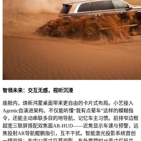
智领未来：交互无感，视听沉浸
座舱内，焕新鸿蒙桌面带来更自由的卡片式布局。小艺接入
Agentic自演进架构，不仅能听懂“我有点晕车”这样的模糊指
令，还能主动串联多目的地导航、记忆车主习惯。前排窄边框
超宽三联屏搭配双焦面AR-HUD——近焦显示车速与预警，远
焦投射AR导航鲲鹏指引，互不干扰。智能激光投影系统首创
一镜双投：车内32英寸巨幕观影，车外露营时46英寸后投共