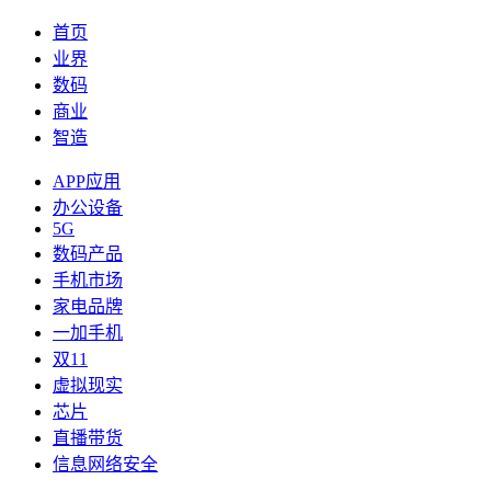
首页
业界
数码
商业
智造
APP应用
办公设备
5G
数码产品
手机市场
家电品牌
一加手机
双11
虚拟现实
芯片
直播带货
信息网络安全