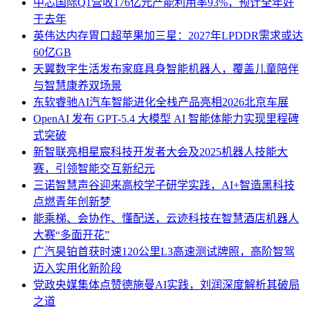
中芯国际Q1营收176亿元产能利用率93%，预计全年好
于去年
英伟达内存胃口超苹果加三星：2027年LPDDR需求或达
60亿GB
天翼数字生活发布家庭具身智能机器人，覆盖儿童陪伴
与智慧康养双场景
东软睿驰AI汽车智能进化全栈产品亮相2026北京车展
OpenAI 发布 GPT-5.4 大模型 AI 智能体能力实现里程碑
式突破
新智联亮相星宸科技开发者大会及2025机器人技能大
赛，引领智能交互新纪元
三诺智慧声谷迎来高校学子研学实践，AI+智造黑科技
点燃青年创新梦
能乘梯、会协作、懂配送，云迹科技在智慧酒店机器人
大赛“多面开花”
广汽昊铂首获时速120公里L3高速测试牌照，高阶智驾
迈入实用化新阶段
党政央媒集体点赞德施曼AI实践，刘润深度解析其破局
之道