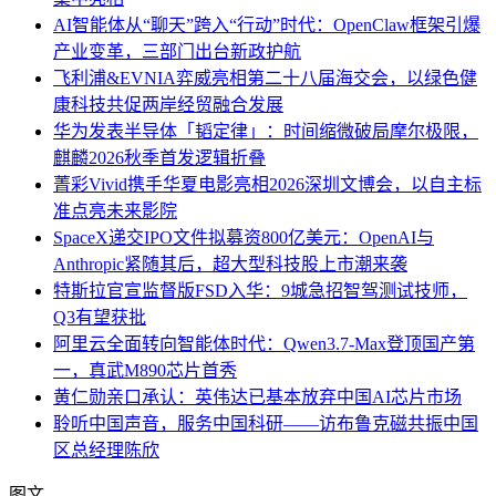
AI智能体从“聊天”跨入“行动”时代：OpenClaw框架引爆
产业变革，三部门出台新政护航
飞利浦&EVNIA弈威亮相第二十八届海交会，以绿色健
康科技共促两岸经贸融合发展
华为发表半导体「韬定律」：时间缩微破局摩尔极限，
麒麟2026秋季首发逻辑折叠
菁彩Vivid携手华夏电影亮相2026深圳文博会，以自主标
准点亮未来影院
SpaceX递交IPO文件拟募资800亿美元：OpenAI与
Anthropic紧随其后，超大型科技股上市潮来袭
特斯拉官宣监督版FSD入华：9城急招智驾测试技师，
Q3有望获批
阿里云全面转向智能体时代：Qwen3.7-Max登顶国产第
一，真武M890芯片首秀
黄仁勋亲口承认：英伟达已基本放弃中国AI芯片市场
聆听中国声音，服务中国科研——访布鲁克磁共振中国
区总经理陈欣
图文