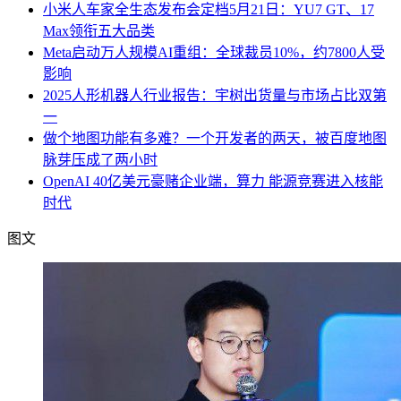
小米人车家全生态发布会定档5月21日：YU7 GT、17
Max领衔五大品类
Meta启动万人规模AI重组：全球裁员10%，约7800人受
影响
2025人形机器人行业报告：宇树出货量与市场占比双第
一
做个地图功能有多难？一个开发者的两天，被百度地图
脉芽压成了两小时
OpenAI 40亿美元豪赌企业端，算力 能源竞赛进入核能
时代
图文