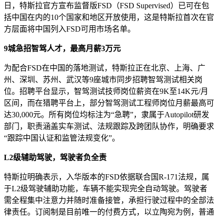
日，特斯拉官方宣布监督版FSD（FSD Supervised）已可在包
括中国在内的10个国家和地区开放使用，这是特斯拉首次在官
方层面将中国列入FSD可用市场名单。
9城急招智驾人才，最高月薪3万元
为配合FSD在中国的落地测试，特斯拉正在北京、上海、广
州、深圳、苏州、武汉等9座城市同步招聘智驾测试相关岗
位。招聘平台显示，智驾测试技师岗位薪资在9K至14K元/月
区间，而在猎聘平台上，部分智驾测试工程师岗位月薪最高可
达30,000元。所有岗位均标注为“急聘”，隶属于Autopilot研发
部门，职责涵盖实车测试、法规跟踪及跨团队协作，明确要求
“跟踪中国认证和监管法规变化”。
L2级辅助驾驶，驾驶者负全责
特斯拉明确表示，入华版本的FSD依据联合国R-171法规，属
于L2级驾驶辅助功能，车辆不能实现完全自动驾驶。驾驶者
需全程集中注意力并随时准备接管，承担行驶过程中的全部法
律责任。订阅制是目前唯一的付费方式，以立陶宛为例，普通