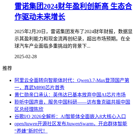
雷诺集团2024财年盈利创新高 生态合
作驱动未来增长
2025年2月20日，雷诺集团发布了2024财年财报，数据显
示其盈利能力和现金流再创纪录，超出市场预期。在全
球汽车产业面临多重挑战的背景下...
2025-02-28
推荐
阿里云全面转向智能体时代：Qwen3.7-Max登顶国产第
一，真武M890芯片首秀
黄仁勋亲口承认：英伟达已基本放弃中国AI芯片市场
聆听中国声音，服务中国科研——访布鲁克磁共振中国
区总经理陈欣
谷歌I/O 2026全解析：AI智能体全面嵌入8大核心入口
openJiuwen开源社区发布JiuwenSwarm，开启群体智能
“养蜂”新时代！