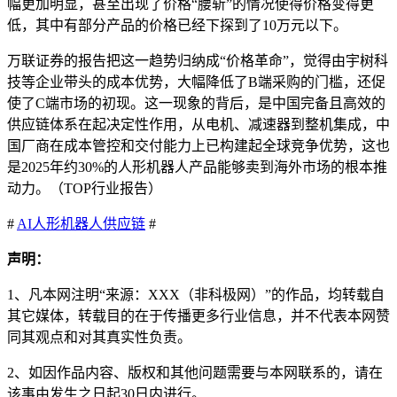
幅更加明显，甚至出现了价格“腰斩”的情况使得价格变得更
低，其中有部分产品的价格已经下探到了10万元以下。
万联证券的报告把这一趋势归纳成“价格革命”，觉得由宇树科
技等企业带头的成本优势，大幅降低了B端采购的门槛，还促
使了C端市场的初现。这一现象的背后，是中国完备且高效的
供应链体系在起决定性作用，从电机、减速器到整机集成，中
国厂商在成本管控和交付能力上已构建起全球竞争优势，这也
是2025年约30%的人形机器人产品能够卖到海外市场的根本推
动力。（TOP行业报告）
#
AI
人形机器人
供应链
#
声明：
1、凡本网注明“来源：XXX（非科极网）”的作品，均转载自
其它媒体，转载目的在于传播更多行业信息，并不代表本网赞
同其观点和对其真实性负责。
2、如因作品内容、版权和其他问题需要与本网联系的，请在
该事由发生之日起30日内进行。