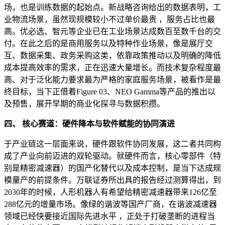
场，也是训练数据的起始点。新战略咨询给出的数据表明，工
业物流场景，虽然现规模较小不过单价最贵 ，服务占比也最
高。优必选、智元等企业已在工业场景达成数百至数千台的交
付。在此之后的是商用服务以及特种作业场景，像是展厅交
互、数据采集、政务采购这类，依靠政策推动以及明确的降低
成本提高效率的需求，正在迅速大量增长。而技术复杂程度最
高、对于泛化能力要求最为严格的家庭服务场景，被看作是最
终目标，当下正借着Figure 03、NEO Gamma等产品的推出以
及预售，展开早期的商业化探寻与数据积攒。
四、 核心赛道：硬件降本与软件赋能的协同演进
于产业链这一层面来说，硬件跟软件协同发展，这二者共同构
成了产业向前迈进的双轮驱动。就硬件而言，核心零部件（特
别是精密减速器）的国产化替代以及成本控制，是当下达成规
模量产的前提条件。万联证券所出具的报告经过测算得出，到
2030年的时候，人形机器人有希望给精密减速器带来126亿至
288亿元的增量市场。像绿的谐波等国产厂商，在谐波减速器
领域已经快要接近国际先进水平 ，正处于打破垄断的进程当