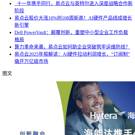
十一年携手同行，易点云与英特尔进入深度战略合作新
阶段
易点云股价大涨16%创108周新高！AI硬件产品线成增长
新引擎
Dell PowerVault：颠覆创新，重塑中小型企业工作负载
格局
算力革命来袭，易点云如何助企业突破筑牢运维防线？
易点云2025年报解读：AI硬件拉动利润增长，“订阅制”
撬开万亿级市场
图文