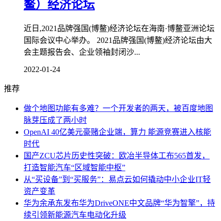
鳌）经济论坛
近日,2021品牌强国(博鳌)经济论坛在海南·博鳌亚洲论坛
国际会议中心举办。 2021品牌强国(博鳌)经济论坛由大
会主题报告会、企业领袖封闭沙...
2022-01-24
推荐
做个地图功能有多难？一个开发者的两天，被百度地图
脉芽压成了两小时
OpenAI 40亿美元豪赌企业端，算力 能源竞赛进入核能
时代
国产ZCU芯片历史性突破：欧冶半导体工布565首发，
打造智能汽车“区域智能中枢”
从“买设备”到“买服务”：易点云如何撬动中小企业IT轻
资产变革
华为余承东发布华为DriveONE中文品牌“华为智擎”，持
续引领新能源汽车电动化升级