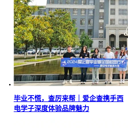
毕业不慌，查厉来帮｜爱企查携手西
电学子深度体验品牌魅力