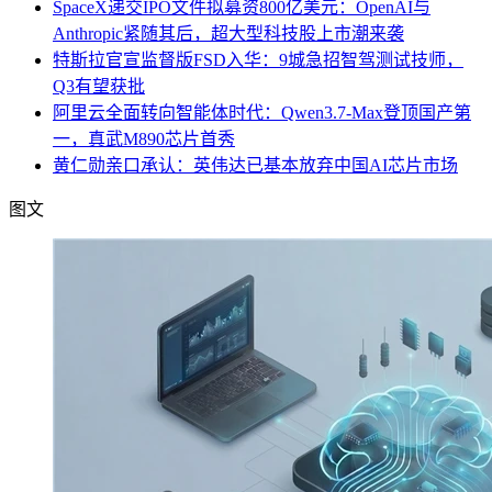
SpaceX递交IPO文件拟募资800亿美元：OpenAI与
Anthropic紧随其后，超大型科技股上市潮来袭
特斯拉官宣监督版FSD入华：9城急招智驾测试技师，
Q3有望获批
阿里云全面转向智能体时代：Qwen3.7-Max登顶国产第
一，真武M890芯片首秀
黄仁勋亲口承认：英伟达已基本放弃中国AI芯片市场
图文