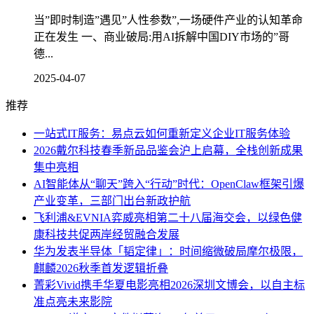
当”即时制造”遇见”人性参数”,一场硬件产业的认知革命
正在发生 一、商业破局:用AI拆解中国DIY市场的”哥
德...
2025-04-07
推荐
一站式IT服务：易点云如何重新定义企业IT服务体验
2026戴尔科技春季新品品鉴会沪上启幕，全栈创新成果
集中亮相
AI智能体从“聊天”跨入“行动”时代：OpenClaw框架引爆
产业变革，三部门出台新政护航
飞利浦&EVNIA弈威亮相第二十八届海交会，以绿色健
康科技共促两岸经贸融合发展
华为发表半导体「韬定律」：时间缩微破局摩尔极限，
麒麟2026秋季首发逻辑折叠
菁彩Vivid携手华夏电影亮相2026深圳文博会，以自主标
准点亮未来影院