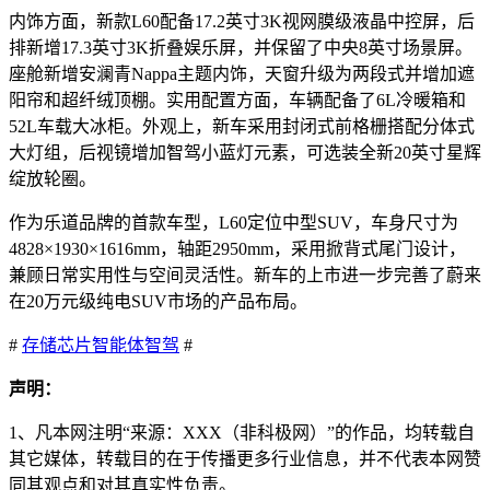
内饰方面，新款L60配备17.2英寸3K视网膜级液晶中控屏，后
排新增17.3英寸3K折叠娱乐屏，并保留了中央8英寸场景屏。
座舱新增安澜青Nappa主题内饰，天窗升级为两段式并增加遮
阳帘和超纤绒顶棚。实用配置方面，车辆配备了6L冷暖箱和
52L车载大冰柜。外观上，新车采用封闭式前格栅搭配分体式
大灯组，后视镜增加智驾小蓝灯元素，可选装全新20英寸星辉
绽放轮圈。
作为乐道品牌的首款车型，L60定位中型SUV，车身尺寸为
4828×1930×1616mm，轴距2950mm，采用掀背式尾门设计，
兼顾日常实用性与空间灵活性。新车的上市进一步完善了蔚来
在20万元级纯电SUV市场的产品布局。
#
存储芯片
智能体
智驾
#
声明：
1、凡本网注明“来源：XXX（非科极网）”的作品，均转载自
其它媒体，转载目的在于传播更多行业信息，并不代表本网赞
同其观点和对其真实性负责。