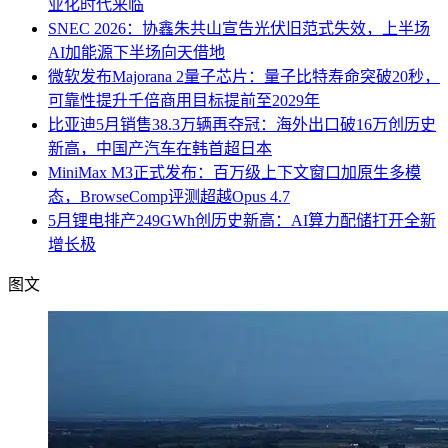
业化时代来临
SNEC 2026：协鑫朱共山宣告光伏旧范式失效，上半场
AI加能源下半场向天借地
微软发布Majorana 2量子芯片：量子比特寿命突破20秒，
可靠性提升千倍商用目标提前至2029年
比亚迪5月销售38.3万辆再夺冠：海外出口破16万创历史
新高，中国产汽车在韩首超日本
MiniMax M3正式发布：百万级上下文窗口加原生多模
态，BrowseComp评测超越Opus 4.7
5月锂电排产249GWh创历史新高：AI算力配储打开全新
增长极
图文