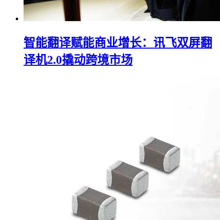
智能翻译赋能商业增长：讯飞双屏翻
译机2.0撬动跨境市场