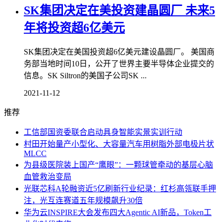
SK集团决定在美投资建晶圆厂 未来5
年将投资超6亿美元
SK集团决定在美国投资超6亿美元建设晶圆厂。 美国商
务部当地时间10日，公开了世界主要半导体企业提交的
信息。SK Siltron的美国子公司SK ...
2021-11-12
推荐
工信部国资委联合启动具身智能实景实训行动
村田开始量产小型化、大容量汽车用树脂外部电极片状
MLCC
为县级医院装上国产“鹰眼”：一颗球管牵动的基层心脑
血管救治变局
光联芯科A轮融资近5亿刷新行业纪录：红杉高瓴联手押
注，光互连赛道五年规模飙升30倍
华为云INSPIRE大会发布四大Agentic AI新品，Token工