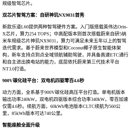
规级智驾芯片。
双芯片智驾方案：自研神玑NX9031首秀
新款乐道L60提供两种智驾硬件方案。入门版搭载英伟达Orin-
X芯片，算力254 TOPS；中高配版本则首次搭载蔚来自研5纳
米车规级芯片神玑NX9031，算力可满足未来五年以上的智驾
迭代需求。基于蔚来世界模型和Coconut椰子原生智能体架
构，新车支持点到点全域领航辅助驾驶，并具备高速ETC通行
和自主进出换电站的能力，底层依托蔚来第三代技术平台
NT3.0打造。
900V碳化硅平台：双电机四驱零百4.6秒
动力方面，全系基于900V碳化硅高压平台打造。单电机版本
输出功率240kW，双电机四驱版本综合功率340kW，零百加速
仅需4.6秒。续航方面，60kWh电池版本CLTC续航为560公
里，85kWh版本可达740公里。
智能座舱全面升级