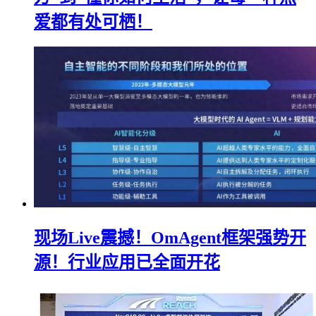
爱都有处可栖！
现场Live震撼！OmAgent框架强势开
源！行业应用已全面开花