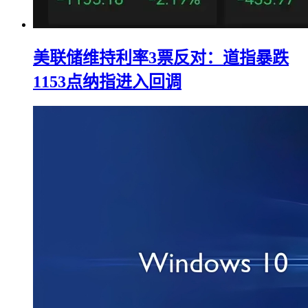
美联储维持利率3票反对：道指暴跌
1153点纳指进入回调