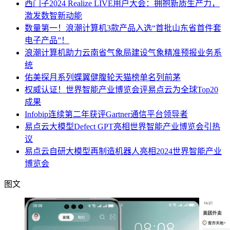
西门子2024 Realize LIVE用户大会：拥抱新质生产力，
激发数智新动能
数量第一！浪潮计算机3款产品入选“首批山东省首件套
电子产品”！
浪潮计算机助力云南省气象局建设气象精准预报业务系
统
佑美探月系列蝶翼健腹轮天猫榜单名列前茅
权威认证！世界智能产业博览会评易点云为全球Top20
成果
Infobip连续第二年获评Gartner通信平台领导者
易点云大模型Defect GPT亮相世界智能产业博览会引热
议
易点云自研大模型再制造机器人亮相2024世界智能产业
博览会
图文