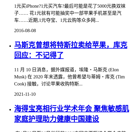
1元买iPhone?1元买汽车?最后可能是花了5000元换双袜
子…… 花1元就有可能抽奖中一部苹果手机甚至是汽
车……近期,1元夺宝、1元云购等众多网...
2016-08-08
马斯克曾想将特斯拉卖给苹果，库克
回应：不记得了
11 月 10 日消息，据外媒报道，埃隆・马斯克 (Elon
Musk) 在 2020 年末透露，他曾希望与蒂姆・库克 (Tim
Cook) 接触，讨论苹果收购特斯...
2021-11-10
海得宝亮相行业学术年会 聚焦敏感肌
家庭护理助力健康中国建设