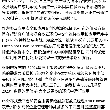
F5(NASDAQ:FFIV)近日宣布扩展一系列技术合作伙伴关系,以
及多项客户成功案例,从而进一步巩固其在多云网络领域的领
导者地位。根据IDC的研究数据显示,多云网络市场正在迅速扩
大,预计在2028年将达到101.6亿美元规模[1]。
作为多云应用安全和应用交付领域的先锋,F5打造的解决方案
旨在帮助客户解决混合多云环境中安全连接应用和应用程序接
口(API)的特殊复杂挑战。为应对这一挑战,F5分布式云服务(F5
Distributed Cloud Services)提供了与基础设施无关的解决方案,
降低跨数据中心、云和边缘环境中的网络复杂性,同时确保无
论应用部署在何处,都能实现一致的安全策略和执行。
根据F5发布的《2024年应用策略现状报告》显示,多云网络战
略的需求显著增长,近90%的企业在本地和云或边缘环境中部
署应用和API。报告指出,当今企业在跨多个基础设施环境管理
应用时面临重大挑战。超过三分之一的受访者(38%,几乎是
2023年数据的两倍)在六个或更多的环境中运行应用。
F5分布式云平台和安全服务高级副总裁兼总经理Arul Elumalai
表示,“如今,现代企业管理着种类繁多的不同应用,这些应用部