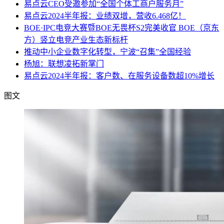
易点云CEO受邀参加“全国个体工商户服务月”
易点云2024半年报：业绩双增，营收6.468亿！
BOE·IPC电竞大赛暨BOE无畏杯S2完美收官 BOE（京东
方）竖立电竞产业生态新标杆
推动中小企业数字化转型，宁波“召集”全国经验
杨旭：联想凌拓新掌门
易点云2024半年报：客户数、在服务设备数超10%增长
图文