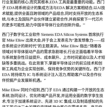
行业发展的核心,而究其根本,EDA 工具是最重要的动能。西门
子 EDA将系统设计的集成方法与EDA 解决方案相结合,以AI技
术赋能,提供全面且跨领域的产品组合,同时支持开放的生态系
统,与本土及国际产业伙伴建立紧密合作,并肩探索下一代芯片
的更多可能性,助力中国半导体行业的创新升级。”
西门子数字化工业软件 Siemens EDA Silicon Systems 首席执行
官 Mike Ellow 出席大会,并于会上发表名为“激发想象力——综
合系统设计的新时代”的主题演讲。Mike Ellow 指出:“随着各
领域对半导体驱动产品的需求急剧增长,行业正面临着半导体
与系统复杂性日益提升、成本飙升、上市时间紧迫以及人才短
缺等多重挑战。在此背景下,掌握半导体设计的前沿技术和创
新工具成为企业实现创新、保持竞争优势的关键所在。西门子
EDA 将持续为 IC 与系统设计注入活力,帮助客户以及合作伙
伴挖掘产业发展新机遇。”
Mike Ellow 同时介绍到,西门子 EDA 通过构建一个开放的生态
系统,协同设计、优化终端产品开发,并运用全面的数字孪生技
术,专注于加速系统设计、先进 3D IC 集成,以及制造感知的先