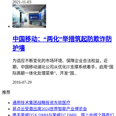
2021-11-03
中国移动：“两化”举措筑起防欺诈防
护墙
为适应不断变化的市场环境、保障企业合法权益，近
期，中国移动湖北公司从优化IT支撑系统着手，启用“国
际高额一体化处理菜单”、开发“国...
2016-07-29
推荐
通用技术集团战略投资东软医疗
易点云受邀出席2024世界智能产业博览会
携手荣威D5X DMH与荣威D7 DMH，踏上丝绸之路奇幻