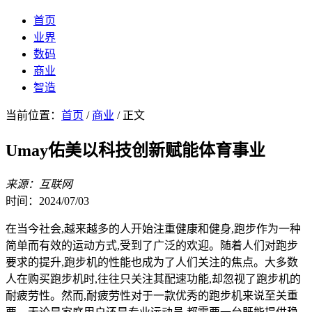
首页
业界
数码
商业
智造
当前位置：
首页
/
商业
/ 正文
Umay佑美以科技创新赋能体育事业
来源：互联网
时间：2024/07/03
在当今社会,越来越多的人开始注重健康和健身,跑步作为一种
简单而有效的运动方式,受到了广泛的欢迎。随着人们对跑步
要求的提升,跑步机的性能也成为了人们关注的焦点。大多数
人在购买跑步机时,往往只关注其配速功能,却忽视了跑步机的
耐疲劳性。然而,耐疲劳性对于一款优秀的跑步机来说至关重