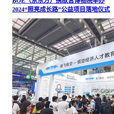
BOE（京东方）携故宫博物院举办
2024“照亮成长路”公益项目落地仪式