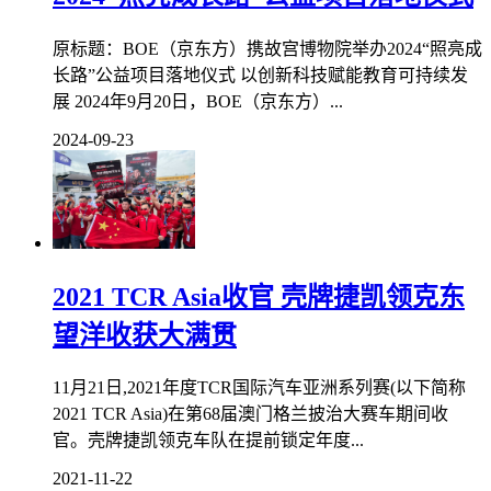
原标题：BOE（京东方）携故宫博物院举办2024“照亮成
长路”公益项目落地仪式 以创新科技赋能教育可持续发
展 2024年9月20日，BOE（京东方）...
2024-09-23
2021 TCR Asia收官 壳牌捷凯领克东
望洋收获大满贯
11月21日,2021年度TCR国际汽车亚洲系列赛(以下简称
2021 TCR Asia)在第68届澳门格兰披治大赛车期间收
官。壳牌捷凯领克车队在提前锁定年度...
2021-11-22