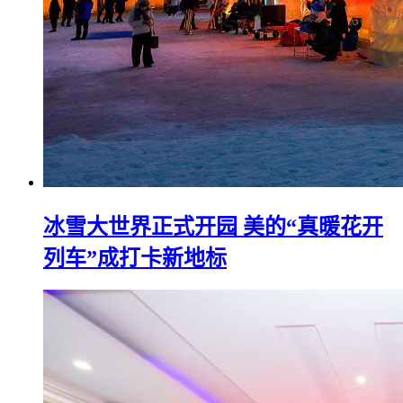
冰雪大世界正式开园 美的“真暖花开
列车”成打卡新地标