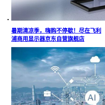
暑期清凉季，嗨购不停歇！尽在飞利
浦商用显示器京东自营旗舰店