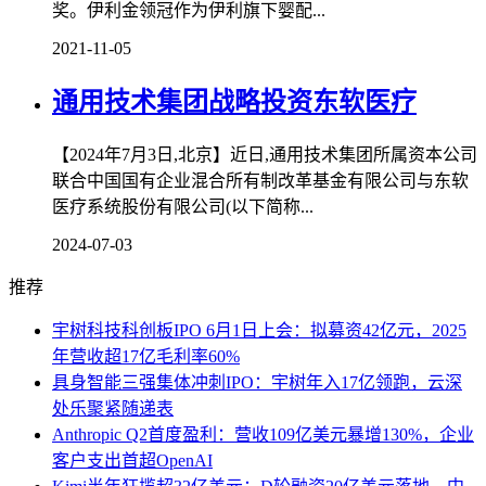
奖。伊利金领冠作为伊利旗下婴配...
2021-11-05
通用技术集团战略投资东软医疗
【2024年7月3日,北京】近日,通用技术集团所属资本公司
联合中国国有企业混合所有制改革基金有限公司与东软
医疗系统股份有限公司(以下简称...
2024-07-03
推荐
宇树科技科创板IPO 6月1日上会：拟募资42亿元，2025
年营收超17亿毛利率60%
具身智能三强集体冲刺IPO：宇树年入17亿领跑，云深
处乐聚紧随递表
Anthropic Q2首度盈利：营收109亿美元暴增130%，企业
客户支出首超OpenAI