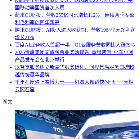
Kimi半年狂揽超32亿美元：D轮融资20亿美元落地，中
国移动等国资首次入局
蔚来Q1财报：营收255亿同比增长112%，连续两季度盈
利毛利率创四年新高
腾讯Q1财报：AI投入进入收获期，营收1964亿元净利润
增长21%
百度AI业务收入首超一半，Q1云服务营收同比大涨79%
2026贵旅集团文旅融合业务洽谈暨“青绿智游”小车小团
产品发布会在北京举行
以智享服务树立新豪华服务标杆，问界售后服务口碑超
越传统豪华品牌
千年石窟遇上赛博力士——机器人舞蹈快闪“五一”亮相
云冈石窟
图文