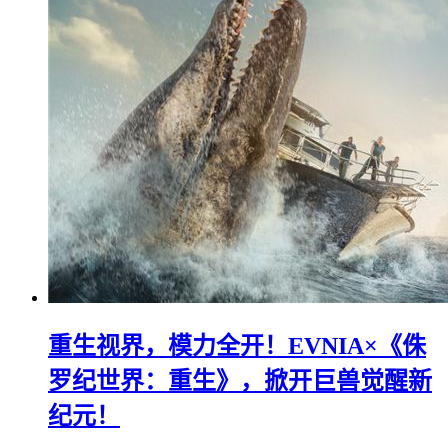
重生视界，模力全开！EVNIA×《侏
罗纪世界：重生》，掀开巨兽觉醒新
纪元！