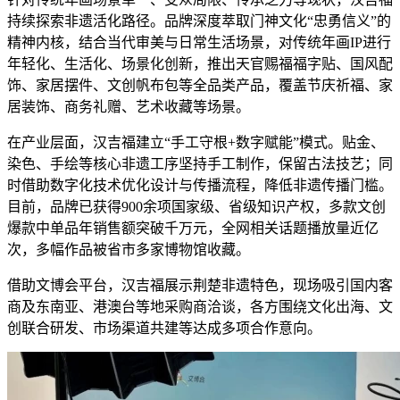
持续探索非遗活化路径。品牌深度萃取门神文化“忠勇信义”的
精神内核，结合当代审美与日常生活场景，对传统年画IP进行
年轻化、生活化、场景化创新，推出天官赐福福字贴、国风配
饰、家居摆件、文创帆布包等全品类产品，覆盖节庆祈福、家
居装饰、商务礼赠、艺术收藏等场景。
在产业层面，汉吉福建立“手工守根+数字赋能”模式。贴金、
染色、手绘等核心非遗工序坚持手工制作，保留古法技艺；同
时借助数字化技术优化设计与传播流程，降低非遗传播门槛。
目前，品牌已获得900余项国家级、省级知识产权，多款文创
爆款中单品年销售额突破千万元，全网相关话题播放量近亿
次，多幅作品被省市多家博物馆收藏。
借助文博会平台，汉吉福展示荆楚非遗特色，现场吸引国内客
商及东南亚、港澳台等地采购商洽谈，各方围绕文化出海、文
创联合研发、市场渠道共建等达成多项合作意向。