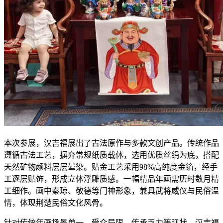
本次参展，汉吉福展出了古法原作与多款文创产品。传统作品
遵循古法工艺，摒弃常规纸质载体，选用优质丝绢为底，搭配
天然矿物颜料层层晕染。贴金工艺采用98%高纯度金箔，经手
工逐层贴饰，形成立体浮雕质感。一幅精品年画需历时数月精
工细作。画中秦琼、敬德等门神形象，兼具武将威仪与民俗温
情，体现荆楚民俗文化风骨。
针对传统年画场景单一、受众局限、传承乏力等现状，汉吉福