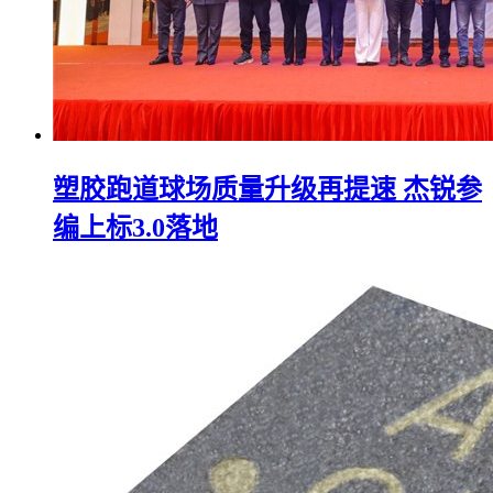
塑胶跑道球场质量升级再提速 杰锐参
编上标3.0落地