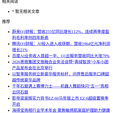
相关阅读
* 暂无相关文章
推荐
蔚来Q1财报：营收255亿同比增长112%，连续两季度盈
利毛利率创四年新高
腾讯Q1财报：AI投入进入收获期，营收1964亿元净利润
增长21%
百度AI业务收入首超一半，Q1云服务营收同比大涨79%
2026贵旅集团文旅融合业务洽谈暨“青绿智游”小车小团
产品发布会在北京举行
以智享服务树立新豪华服务标杆，问界售后服务口碑超
越传统豪华品牌
千年石窟遇上赛博力士——机器人舞蹈快闪“五一”亮相
云冈石窟
影帝梁家辉实力背书EZ-60马年版上市 EZ-6超级置换季
开启
海得宝亮相行业学术年会 聚焦敏感肌家庭护理助力健康