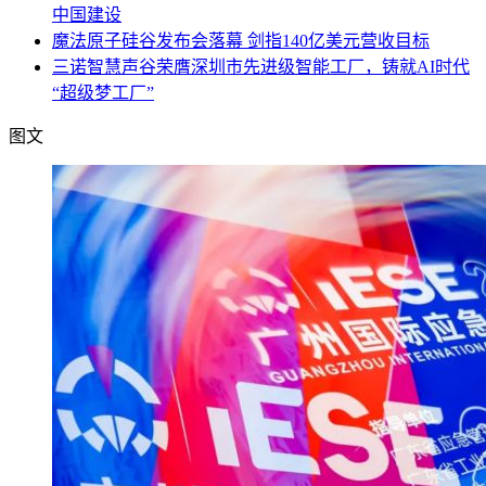
中国建设
魔法原子硅谷发布会落幕 剑指140亿美元营收目标
三诺智慧声谷荣膺深圳市先进级智能工厂，铸就AI时代
“超级梦工厂”
图文