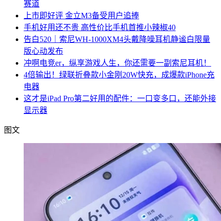
赛道
上市即好评 金立M3备受用户追捧
手机好用还不贵 高性价比手机首推小辣椒40
告白520｜索尼WH-1000XM4头戴降噪耳机静谧白限量
版心动发布
冲啊电竞er，纵享游戏人生，你还需要一副索尼耳机！
4倍输出！绿联折叠款小金刚20W快充，成爆款iPhone充
电器
这才是iPad Pro第二好用的配件：一口变多口，还能外接
显示器
图文