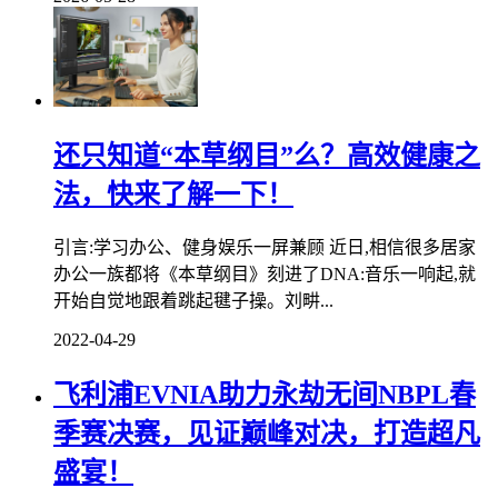
还只知道“本草纲目”么？高效健康之
法，快来了解一下！
引言:学习办公、健身娱乐一屏兼顾 近日,相信很多居家
办公一族都将《本草纲目》刻进了DNA:音乐一响起,就
开始自觉地跟着跳起毽子操。刘畊...
2022-04-29
飞利浦EVNIA助力永劫无间NBPL春
季赛决赛，见证巅峰对决，打造超凡
盛宴！