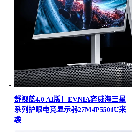
舒视蓝4.0 AI版！EVNIA弈威海王星
系列护眼电竞显示器27M4P5501U来
袭