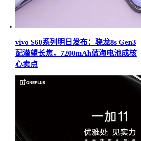
vivo S60系列明日发布：骁龙8s Gen3
配潜望长焦，7200mAh蓝海电池成核
心卖点