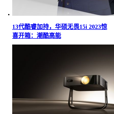
13代酷睿加持，华硕无畏15i 2023惊
喜开箱：潮酷高能