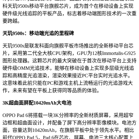
科天玑9500s移动平台旗舰芯片，成为首个在移动设备上实现
硬件级光线追踪的平板产品，标志着移动端图形技术的一次重
要跨越。
天玑9500s：移动端光追的里程碑
天玑9500s是联发科面向旗舰平板市场推出的全新移动平台芯
片，采用第二代全大核CPU架构，GPU为12核Immortalis-G925
图形处理器。这颗芯片的最大突破在于首次在移动平台上支持
硬件级OMM光追技术，能够在移动设备上实现多层级光线追
踪和高精度光追渲染，渲染效果接近PC平台实时光追水平。
这意味着此前只能在PC和游戏主机上流畅运行的光追游戏大
作，未来有望在平板上获得同等品质的体验。
3K超曲面屏配10420mAh大电池
OPPO Pad 6将搭载一块3K分辨率的全新材质屏幕，采用超窄
边框和超曲面设计，并配备了屏下高分辨率影像模块。电池方
面，容量达到10420mAh，在旗舰平板中处于领先水平。相比
前代OPPO Pad 5，Pad 6在芯片、屏幕、电池三大核心配置上