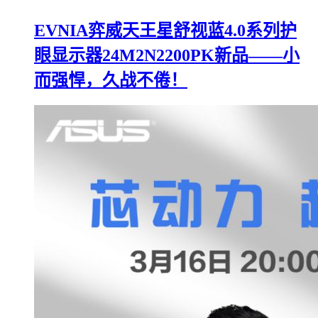
EVNIA弈威天王星舒视蓝4.0系列护
眼显示器24M2N2200PK新品——小
而强悍，久战不倦！