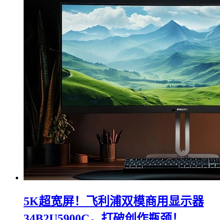
5K超宽屏！飞利浦双模商用显示器
34B2U5900C，打破创作瓶颈！