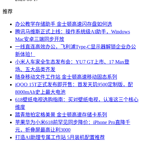
推荐
办公教学存储助手 金士顿高速闪存盘如何选
腾讯马维斯正式上线：操作系统级AI助手，Windows
Mac安卓三端同步开放
一线直连高效办公，飞利浦Type-C显示器解锁企业办公
新体验！
小米人车家全生态发布会：YU7 GT上市、17 Max登
场、五大品类齐发
随身移动文件工作站 金士顿高速移动固态系列
iQOO 15T正式发布即开售：首发天玑9500定制版，配
8000mAh史上最大电池
618壁纸电视选购指南：买对壁纸电视，认准这三个核心
维度
踏青旅拍定格美景 金士顿高速存储卡系列
苹果华为小米618前罕见同步降价：iPhone Pro直降千
元，折叠屏最高让利3000
打造AI助理专属工作站 5月装机配置推荐