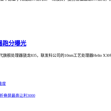
理器跑分曝光
舰处理器骁龙835，联发科公司的10nm工艺处理器Helio X30
维度
，折叠屏最高让利3000