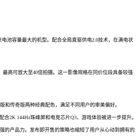
以来电池容量最大的机型。配合全局直驱供电2.0技术，在满电状
变焦，最高可放大至40倍拍摄。这一影像规格在同价位段具备较强
提供赛道版和传奇版两种经典配色，满足不同用户的审美偏好。
合2K 144Hz珠峰屏和电竞芯片Q3，游戏体验被进一步提升。
段展现了较强的产品力。发布即开售的策略也缩短了用户从心动到拥有的