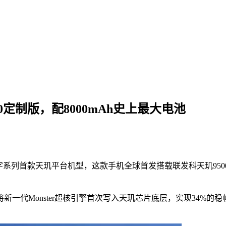
00定制版，配8000mAh史上最大电池
数字系列首款天玑平台机型，这款手机全球首发搭载联发科天玑9500 
将新一代Monster超核引擎首次写入天玑芯片底层，实现34%的