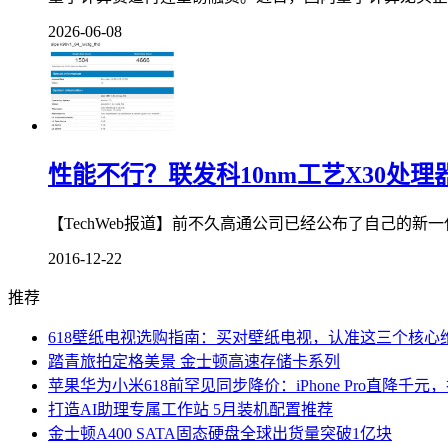
2026-06-08
性能不行？联发科10nm工艺X30处
【TechWeb报道】前不久高通公司已经公布了自己的新一代旗
2016-12-22
推荐
618壁纸电视选购指南：买对壁纸电视，认准这三个核心
踏青旅拍定格美景 金士顿高速存储卡系列
苹果华为小米618前罕见同步降价：iPhone Pro直降千元
打造AI助理专属工作站 5月装机配置推荐
金士顿A400 SATA固态硬盘全球出货量突破1亿块