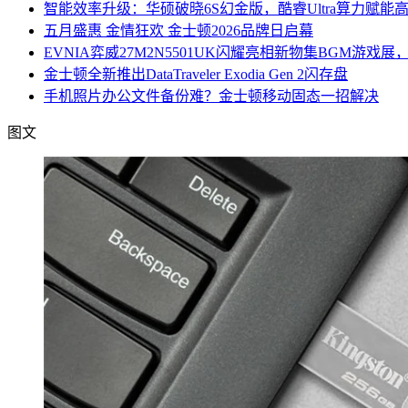
智能效率升级：华硕破晓6S幻金版，酷睿Ultra算力赋能
五月盛惠 金情狂欢 金士顿2026品牌日启幕
EVNIA弈威27M2N5501UK闪耀亮相新物集BGM游戏
金士顿全新推出DataTraveler Exodia Gen 2闪存盘
手机照片办公文件备份难？金士顿移动固态一招解决
图文