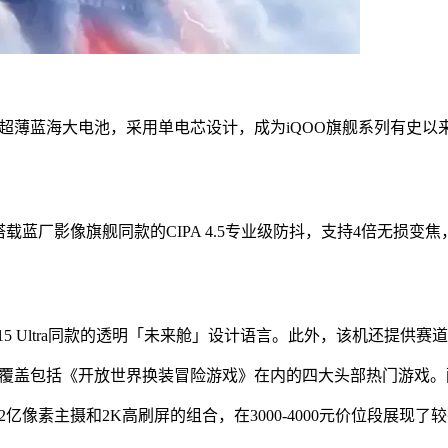
mAh的超薄蓝海大电池，采用单电芯设计，成为iQOO旗舰系列有史
，搭载蓝厂影像旗舰同款的CIPA 4.5专业级防抖，支持4倍无损
QOO 15 Ultra同款的透明「未来舱」设计语言。此外，该机还
已覆盖包括《开放世界换装冒险游戏》在内的四大头部热门游戏。配
大电池、2亿像素主摄和2K高刷屏的组合，在3000-4000元价位