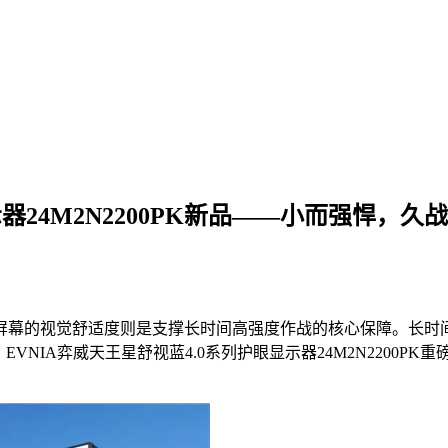
器24M2N2200PK新品——小而强悍，久
屏幕的视觉舒适度则是支撑长时间高强度作战的核心保障。长时
VNIA弈威天王星舒视蓝4.0系列护眼显示器24M2N2200P