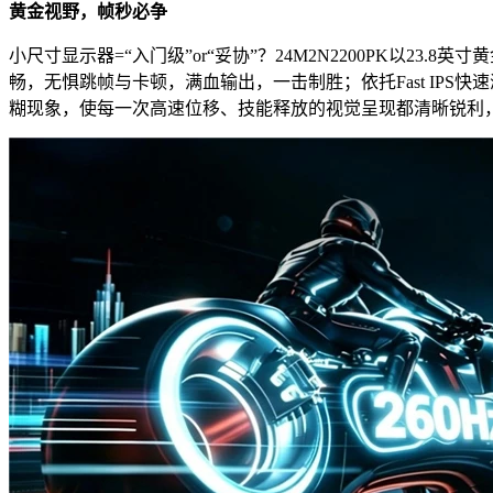
黄金视野，帧秒必争
小尺寸显示器=“入门级”or“妥协”？24M2N2200PK以
畅，无惧跳帧与卡顿，满血输出，一击制胜；依托Fast IPS
糊现象，使每一次高速位移、技能释放的视觉呈现都清晰锐利