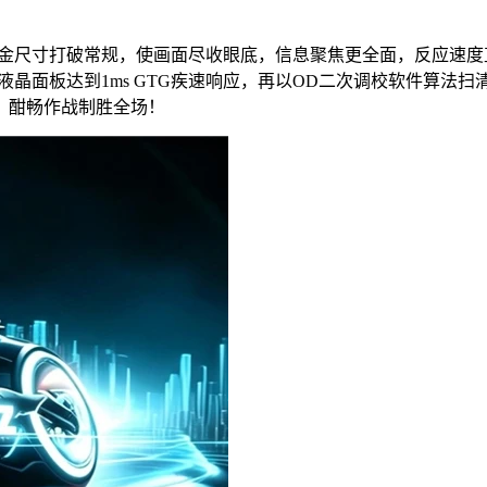
23.8英寸黄金尺寸打破常规，使画面尽收眼底，信息聚焦更全面，反应
快速液晶面板达到1ms GTG疾速响应，再以OD二次调校软件
，酣畅作战制胜全场！