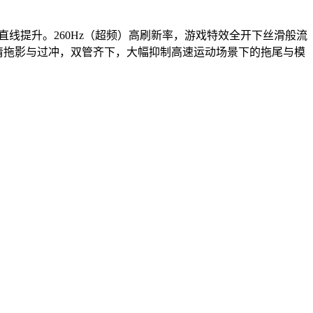
速度直线提升。260Hz（超频）高刷新率，游戏特效全开下丝滑般流
算法扫清拖影与过冲，双管齐下，大幅抑制高速运动场景下的拖尾与模