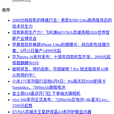
2026-05-22
推荐
2000元档投影的降维打击：希影RS80 Ultra高亮版背后的
技术共生力
培育新质生产力！飞利浦&EVNIA弈威亮相2026世界智
能产业博览会
苹果首款折叠屏iPhone Ultra机模曝光：纯白配色双摄方
案，6月25日量产14999元起
华为nova 16系列发布：十周年四款机型齐发，2699元起
搭载麒麟9010S
破晓将至，预约启新，华硕破晓 7 Pro 锐龙版商务AI本
火热预约中！
小米17T系列国行定档6月8日：Pro版天玑9500配徕卡
Summilux，7000mAh旗舰电池
金士顿618喜迎开门红 下单抽大疆相机
vivo S60系列正式发布：7200mAh巨电池+4K星光Live，
3599元起售
EVNIA弈威天王星舒视蓝4.0系列护眼显示器