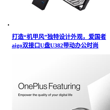
打造“机甲风”独特设计外观，爱国者
aigo双接口U盘U382带动办公时尚