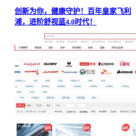
创新为你，健康守护！百年皇家飞利
浦，进阶舒视蓝4.0时代！