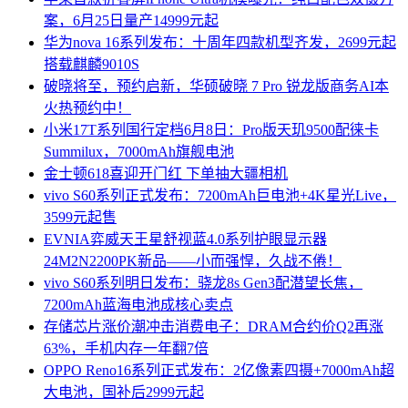
案，6月25日量产14999元起
华为nova 16系列发布：十周年四款机型齐发，2699元起
搭载麒麟9010S
破晓将至，预约启新，华硕破晓 7 Pro 锐龙版商务AI本
火热预约中！
小米17T系列国行定档6月8日：Pro版天玑9500配徕卡
Summilux，7000mAh旗舰电池
金士顿618喜迎开门红 下单抽大疆相机
vivo S60系列正式发布：7200mAh巨电池+4K星光Live，
3599元起售
EVNIA弈威天王星舒视蓝4.0系列护眼显示器
24M2N2200PK新品——小而强悍，久战不倦！
vivo S60系列明日发布：骁龙8s Gen3配潜望长焦，
7200mAh蓝海电池成核心卖点
存储芯片涨价潮冲击消费电子：DRAM合约价Q2再涨
63%，手机内存一年翻7倍
OPPO Reno16系列正式发布：2亿像素四摄+7000mAh超
大电池，国补后2999元起