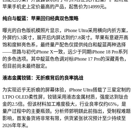
苹果手机史上定价最高的产品，起售价为14999元。
纯白与靛蓝：苹果回归经典双色策略
曝光的白色版机模照片显示，iPhone Ultra采用横向内折方案，
外屏约5.3英寸，展开后内屏达到约7.8英寸。苹果有意避开高
饱和度鲜亮色系，最终量产配色仅提供纯白和靛蓝两种选择
——思路与初代iPhone X一致，远少于同期iPhone 18 Pro系列
的多色选项。其中靛蓝色色调对标iPhone 17 Pro的深藏青色，
但目前尚未最终敲定。
液态金属铰链：无折痕背后的良率挑战
为实现近乎无折痕的屏幕体验，iPhone Ultra搭载了三星定制的
LTPO OLED柔性屏，铰链采用液态金属材质，强度达到钛合
金的2.5倍。但该材料加工难度极大，行业良率仅约65%，是
量产过程中的主要瓶颈。分析师郭明錤此前指出，受制程难题
影响，首发备货将非常有限，供货紧张状况预计至少持续至
2026年年末。