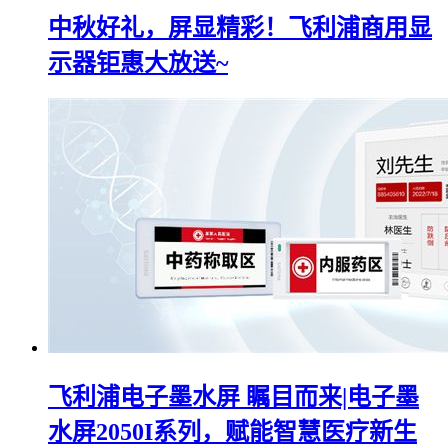
中秋好礼，屏显精彩！飞利浦商用显
示器钜惠大放送~
飞利浦电子墨水屏 瞩目而来|电子墨
水屏2050I系列，赋能智慧医疗新生