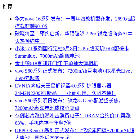
推荐
华为nova 16系列发布：十周年四款机型齐发，2699元起
搭载麒麟9010S
破晓将至，预约启新，华硕破晓 7 Pro 锐龙版商务AI本
火热预约中！
小米17T系列国行定档6月8日：Pro版天玑9500配徕卡
Summilux，7000mAh旗舰电池
金士顿618喜迎开门红 下单抽大疆相机
vivo S60系列正式发布：7200mAh巨电池+4K星光Live，
3599元起售
EVNIA弈威天王星舒视蓝4.0系列护眼显示器
24M2N2200PK新品——小而强悍，久战不倦！
vivo S60系列明日发布：骁龙8s Gen3配潜望长焦，
7200mAh蓝海电池成核心卖点
存储芯片涨价潮冲击消费电子：DRAM合约价Q2再涨
63%，手机内存一年翻7倍
OPPO Reno16系列正式发布：2亿像素四摄+7000mAh超
大电池，国补后2999元起