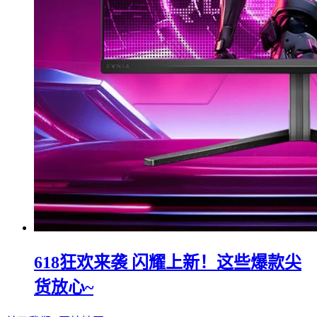
618狂欢来袭 闪耀上新！这些爆款尖
货放心~