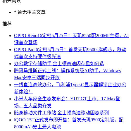
相关阅读
* 暂无相关文章
推荐
OPPO Reno16定档5月25日：天玑8550配200MP主摄，AI
键首次登场
OPPO Pad 6定档5月25日：首发天玑9500s旗舰芯，移动
端首次支持硬件级光追
办公教学存储助手 金士顿高速闪存盘如何选
腾讯马维斯正式上线：操作系统级AI助手，Windows
Mac安卓三端同步开放
一线直连高效办公，飞利浦Type-C显示器解锁企业办公
新体验！
小米人车家全生态发布会：YU7 GT上市、17 Max登
场、五大品类齐发
随身移动文件工作站 金士顿高速移动固态系列
iQOO 15T正式发布即开售：首发天玑9500定制版，配
8000mAh史上最大电池