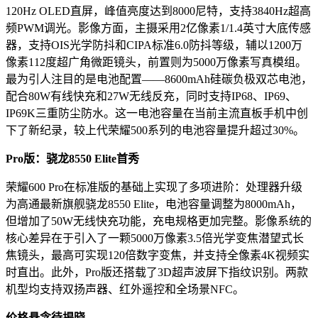
120Hz OLED直屏，峰值亮度达到8000尼特，支持3840Hz超高
频PWM调光。影像方面，主摄采用2亿像素1/1.4英寸大底传感
器，支持OIS光学防抖和CIPA标准6.0防抖等级，辅以1200万
像素112度超广角微距镜头，前置则为5000万像素写真模组。
最为引人注目的是电池配置——8600mAh硅碳负极双芯电池，
配合80W有线快充和27W无线反充，同时支持IP68、IP69、
IP69K三重防尘防水。这一电池容量在当前主流直板手机中创
下了新纪录，较上代荣耀500系列的电池容量提升超过30%。
Pro版：骁龙8550 Elite首秀
荣耀600 Pro在标准版的基础上实现了多项进阶：处理器升级
为高通最新旗舰骁龙8550 Elite，电池容量调整为8000mAh，
但增加了50W无线快充功能，充电规格更加完整。影像系统的
核心差异在于引入了一颗5000万像素3.5倍光学变焦潜望式长
焦镜头，最高可实现120倍数字变焦，并支持全像素4K视频实
时直出。此外，Pro版还搭载了3D超声波屏下指纹识别。两款
机型均支持双扬声器、红外遥控和全场景NFC。
价格悬念待揭晓