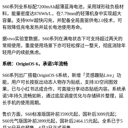
S60系列全系标配7200mAh超薄蓝海电池，采用球形硅负极材
料，能量密度达876Wh/L，在7.79mm的轻薄机身中实现超大
容量。支持90W超快闪充，并配备全局直驱供电2.0技术，可
有效降低充电发热并延长电池使用寿命。
据vivo实验室数据，S60系列在满电状态下可支持超过两天的
常规使用，重度使用场景下亦可轻松撑过一整天，彻底消除年
轻用户的续航焦虑。
系统：OriginOS 6，承诺5年流畅
S60系列出厂搭载OriginOS 6系统，新增「灵感趣贴Live」功
能，用户可长按抠出动态人物存为贴纸，支持3D空间图效
果，已与小红书达成合作，可直接分享动态贴纸内容。系统承
诺5年持久流畅如新，通过底层调度优化与存储碎片整理，延
长手机的使用周期。
售价方面，S60标准版国补前3599元起，国补后3099元起；
S60元气版国补前2899元起，国补后2464.15元起。全系已于5
月29日开启预售，6月3日正式开售。