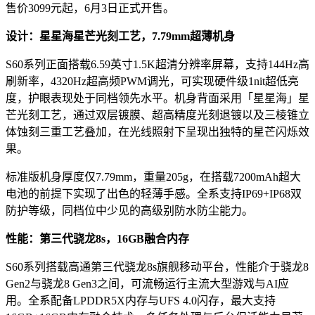
售价3099元起，6月3日正式开售。
设计：星星海星芒光刻工艺，7.79mm超薄机身
S60系列正面搭载6.59英寸1.5K超清分辨率屏幕，支持144Hz高
刷新率，4320Hz超高频PWM调光，可实现硬件级1nit超低亮
度，护眼表现处于同档领先水平。机身背面采用「星星海」星
芒光刻工艺，通过双层镀膜、超高精度光刻退镀以及三棱锥立
体蚀刻三重工艺叠加，在光线照射下呈现出独特的星芒闪烁效
果。
标准版机身厚度仅7.79mm，重量205g，在搭载7200mAh超大
电池的前提下实现了出色的轻薄手感。全系支持IP69+IP68双
防护等级，同档位中少见的高级别防水防尘能力。
性能：第三代骁龙8s，16GB融合内存
S60系列搭载高通第三代骁龙8s旗舰移动平台，性能介于骁龙8
Gen2与骁龙8 Gen3之间，可流畅运行主流大型游戏与AI应
用。全系配备LPDDR5X内存与UFS 4.0闪存，最大支持