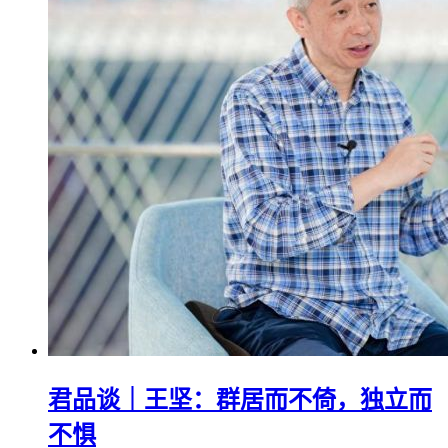
君品谈｜王坚：群居而不倚，独立而
不惧