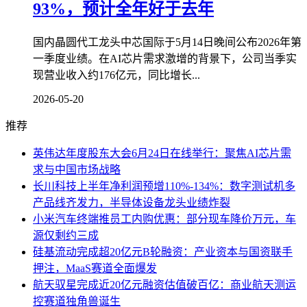
93%，预计全年好于去年
国内晶圆代工龙头中芯国际于5月14日晚间公布2026年第
一季度业绩。在AI芯片需求激增的背景下，公司当季实
现营业收入约176亿元，同比增长...
2026-05-20
推荐
英伟达年度股东大会6月24日在线举行：聚焦AI芯片需
求与中国市场战略
长川科技上半年净利润预增110%-134%：数字测试机多
产品线齐发力，半导体设备龙头业绩炸裂
小米汽车终端推员工内购优惠：部分现车降价万元，车
源仅剩约三成
硅基流动完成超20亿元B轮融资：产业资本与国资联手
押注，MaaS赛道全面爆发
航天驭星完成近20亿元融资估值破百亿：商业航天测运
控赛道独角兽诞生