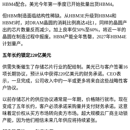
HBM4配合。美光今年第一季度已开始批量出货HBM4。
但HBM制造面临结构性稀缺。从HBM3E升级到HBM4和
HBM5时，对DRAM晶圆的消耗比例高达4比1，同样的晶圆产
出的芯片数量反而减少。加上良率仅50%至60%，将近一半的
晶圆在制造过程中报废。HBM产能全年售罄，2027年HBM4E
计划量产。
五年长约锁定220亿美元
供需失衡催生了存储芯片行业的配给制。美光已与客户签署16
项长期协议，预计从中获得220亿美元的财务承诺。CEO表
示，一旦完成，公司收入中约一半或更多将来自这些战略性客
户协议。
以前存储芯片的供应协议通常是一年期，价格随行就市。现在
变成了五年长约，客户必须承诺采购量并支付财务承诺。这意
味着定价权从买方市场转向卖方市场。超大规模云厂商主动锁
产能，因为他们相信未来几年供应将持续紧张。