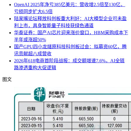
OpenAI 2025年净亏385亿美元：营收增2.5倍至130亿，
亏损同步扩大6.5倍
陆家嘴论坛释放科创板重大利好：AI大模型企业可未盈
利上市，具身智能量子科技获绿色通道
华泰证券：国产AI芯片迎来涨价窗口，HBM采购成本下
半年或涨超50%
国产GPU四小龙燧原科技科创板过会：拟募资60亿，腾
讯贡献超八成营收
2026年618电商首阶段战报：成交额增速7.6%，AI全链
路渗透重构大促逻辑
图文