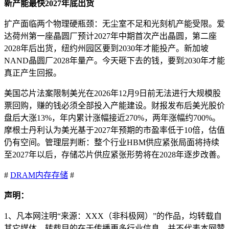
新产能最快2027年底出货
扩产面临两个物理硬瓶颈：无尘室不足和光刻机产能受限。爱
达荷州第一座晶圆厂预计2027年中期首次产出晶圆，第二座
2028年后出货，纽约州园区要到2030年才能投产。新加坡
NAND晶圆厂2028年量产。今天砸下去的钱，要到2030年才能
真正产生回报。
美国芯片法案限制美光在2026年12月9日前无法进行大规模股
票回购，赚的钱必须全部投入产能建设。财报发布后美光股价
盘后大涨13%，年内累计涨幅接近270%，两年涨幅约700%。
摩根士丹利认为美光基于2027年预期的市盈率低于10倍，估值
仍有空间。管理层判断：整个行业HBM供应紧张局面将持续
至2027年以后，存储芯片供应紧张形势将在2028年逐步改善。
#
DRAM
内存
存储
#
声明：
1、凡本网注明“来源：XXX（非科极网）”的作品，均转载自
其它媒体，转载目的在于传播更多行业信息，并不代表本网赞