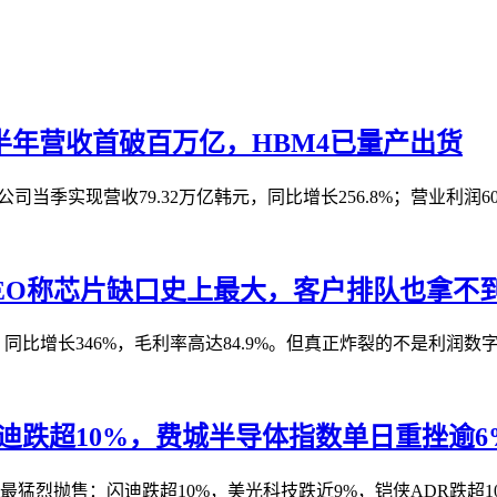
上半年营收首破百万亿，HBM4已量产出货
司当季实现营收79.32万亿韩元，同比增长256.8%；营业利润60.
CEO称芯片缺口史上最大，客户排队也拿不
，同比增长346%，毛利率高达84.9%。但真正炸裂的不是利润数字
迪跌超10%，费城半导体指数单日重挫逾6
猛烈抛售：闪迪跌超10%，美光科技跌近9%，铠侠ADR跌超10