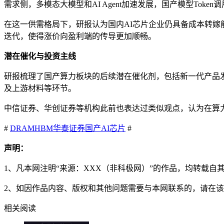
需求侧，多模态大模型和AI Agent加速发展，国产模型Tok
在这一供需格局下，研报认为国内AI芯片企业仍具备成本转
迭代，使得涨价向盈利端的传导更加顺畅。
潜在催化与投资主线
研报梳理了国产算力板块的后续潜在催化剂，包括新一代产品发
及上游材料等环节。
中信证券、华创证券等机构此前也表达过类似观点，认为在算力
#
DRAM
HBM
华泰证券
国产AI芯片
#
声明：
1、凡本网注明“来源：XXX（非科极网）”的作品，均转载
2、如因作品内容、版权和其他问题需要与本网联系的，请在该
相关阅读