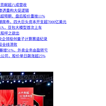
讯贡献超八成营收
链路渗透重构大促逻辑
大超预期，盘后股价重挫11%
潮席卷，四大巨头资本开支超7000亿美元
VA，豆包大模型首次上车
三股呼之欲出
，央企领投创量子计算赛道纪录
股全线溃败
支暴增51%，外卖业务由盈转亏
美元公司，股价单日飙涨超25%