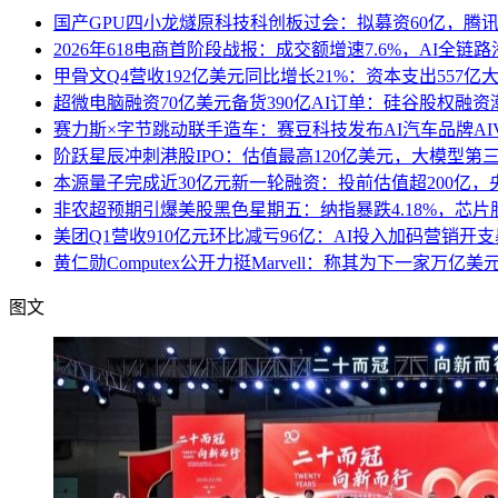
国产GPU四小龙燧原科技科创板过会：拟募资60亿，腾
2026年618电商首阶段战报：成交额增速7.6%，AI全
甲骨文Q4营收192亿美元同比增长21%：资本支出557亿
超微电脑融资70亿美元备货390亿AI订单：硅谷股权融资
赛力斯×字节跳动联手造车：赛豆科技发布AI汽车品牌AI
阶跃星辰冲刺港股IPO：估值最高120亿美元，大模型第
本源量子完成近30亿元新一轮融资：投前估值超200亿
非农超预期引爆美股黑色星期五：纳指暴跌4.18%，芯片
美团Q1营收910亿元环比减亏96亿：AI投入加码营销开
黄仁勋Computex公开力挺Marvell：称其为下一家万亿
图文