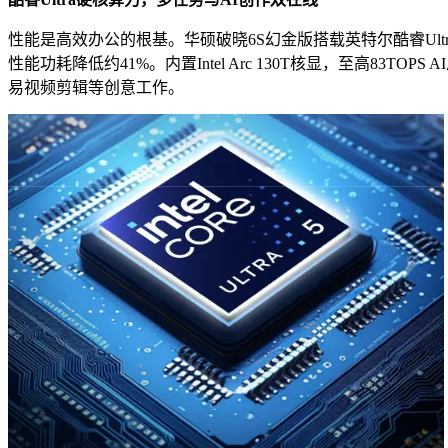
性能是高效办公的根基。华硕破晓6S幻金版搭载英特尔酷睿Ultra5
性能功耗降低约41%。内置Intel Arc 130T核显，至高
易视频剪辑等创意工作。