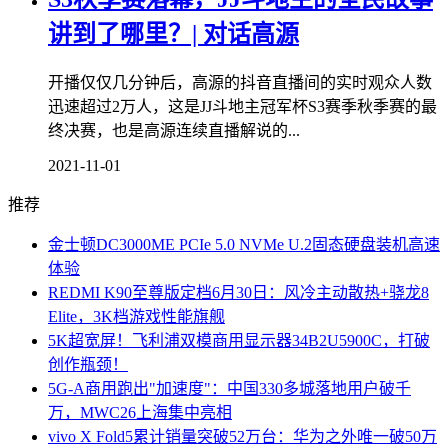
讲到了哪里？| 对话高源
开播仅仅几分钟后，高源的抖音直播间的实时观众人数
迅速超过2万人，这是JJ斗地主冠军杯S3赛季秋季赛的最
终决赛，也是高源连续直播解说的...
2021-11-01
推荐
金士顿DC3000ME PCIe 5.0 NVMe U.2固态硬盘装机高速
体验
REDMI K90至尊版定档6月30日：风冷主动散热+骁龙8
Elite，3K档游戏性能旗舰
5K超宽屏！飞利浦双模商用显示器34B2U5900C，打破
创作瓶颈！
5G-A商用跑出"加速度"：中国330多城落地用户破千
万，MWC26上海集中亮相
vivo X Fold5累计销量突破52万台：华为之外唯一破50万