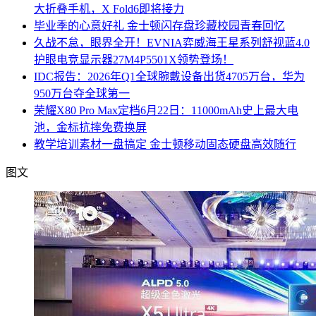
大折叠手机，X Fold6即将接力
毕业季的心意好礼 金士顿闪存盘珍藏校园青春回忆
久战不怠，眼界全开！EVNIA弈威海王星系列舒视蓝4.0
护眼电竞显示器27M4P5501X领势登场！
IDC报告：2026年Q1全球腕戴设备出货4705万台，华为
950万台夺全球第一
荣耀X80 Pro Max定档6月22日：11000mAh史上最大电
池，金标抗摔免费换屏
教学培训素材一盘搞定 金士顿移动固态硬盘高效随行
图文