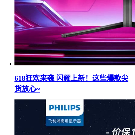
618狂欢来袭 闪耀上新！这些爆款尖
货放心~