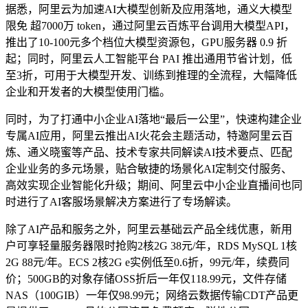
据悉，阿里云为加速AI大模型创新及应用落地，通义大模型
限免 超7000万 token，通过阿里云百炼平台调用大模型API，
推出了10-100元多个档位大模型资源包，GPU服务器 0.9 折
起；同时，阿里云人工智能平台 PAI 推出通用节省计划，低
至3折，可用于大模型开发、训练到推理的全流程，大幅降低
企业和开发者的大模型使用门槛。
同时，为了打通中小企业AI落地“最后一公里”，快速构建企业
专属AI应用，阿里云推出AI火花会主题活动，特邀阿里云百
炼、通义晓蜜等产品、技术专家共同解读AI技术要点、匹配
企业业务的多元场景，贴合敏捷的场景化AI定制交付服务、
高效实现企业智能化升级；期间、阿里云中小企业直播间也同
时进行了AI客服场景解决方案进行了专场解读。
除了AI产品和服务之外，阿里云基础云产品全线优惠，新用
户可享轻量服务器限时抢购2核2G 38元/年，RDS MySQL 1核
2G 88元/年。ECS 2核2G e实例低至0.6折，99元/年，续费同
价；500GB的对象存储OSS折后一年仅118.99元，文件存储
NAS（100GIB）一年仅98.99元；网络云数据传输CDT产品更