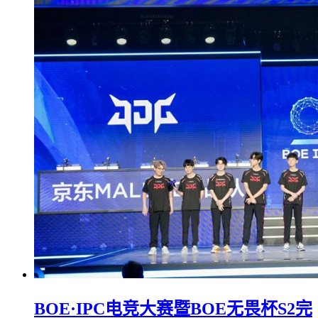
BOE·IPC电竞大赛暨BOE无畏杯S2完