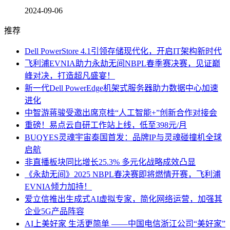
2024-09-06
推荐
Dell PowerStore 4.1引领存储现代化，开启IT架构新时代
飞利浦EVNIA助力永劫无间NBPL春季赛决赛，见证巅
峰对决，打造超凡盛宴！
新一代Dell PowerEdge机架式服务器助力数据中心加速
进化
中智游蒋骏受邀出席京桂“人工智能+”创新合作对接会
重磅！易点云自研工作站上线，低至398元/月
BUQYES灵魂宇宙泰国首发：品牌IP与灵魂碰撞机全球
启航
非直播板块同比增长25.3% 多元化战略成效凸显
《永劫无间》2025 NBPL春决赛即将燃情开赛，飞利浦
EVNIA倾力加持！
爱立信推出生成式AI虚拟专家，简化网络运营，加强其
企业5G产品阵容
AI上美好家 生活更简单 ——中国电信浙江公司“美好家”