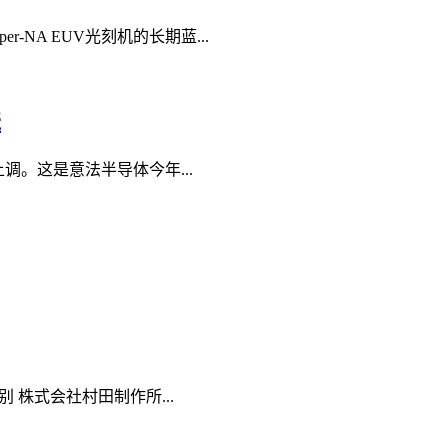
-NA EUV光刻机的长期蓝...
进
调。这是意法半导体今年...
株式会社村田制作所...