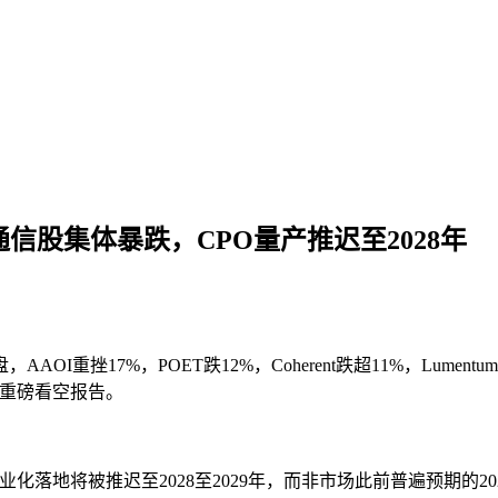
光通信股集体暴跌，CPO量产推迟至2028年
挫17%，POET跌12%，Coherent跌超11%，Lumentu
s的重磅看空报告。
模商业化落地将被推迟至2028至2029年，而非市场此前普遍预期的