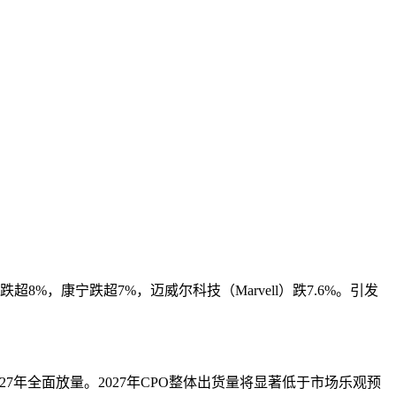
m跌超8%，康宁跌超7%，迈威尔科技（Marvell）跌7.6%。引发
2027年全面放量。2027年CPO整体出货量将显著低于市场乐观预