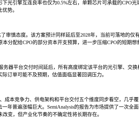
光引擎互连良率也仅为0.5%左右，单颗芯片可承载的CPO光
比优势。
电方案表达了审慎态度。该方案预计同样延后至2028年，当前可落地的
原本分配给CPO的部分资本开支预算，进一步压缩CPO的短期想
和Kyber服务器平台交付时间延后，所有高度绑定该平台的光引擎
实际订单可能不及预期，估值面临显著回调压力。
集成难度、成本竞争力、供电架构和平台交付五个维度同步看空，几
年普遍涨幅巨大。SemiAnalysis的报告为市场提供了一
并未改变，但产业化节奏的不确定性将长期存在。