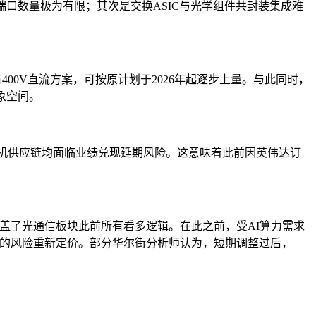
端口数量极为有限；其次是交换ASIC与光学组件共封装集成难
仅有400V直流方案，可按原计划于2026年起逐步上量。与此同时，
象空间。
、交换机供应链均面临业绩兑现延期风险。这意味着此前因英伟达订
乎覆盖了光通信板块此前所有看多逻辑。在此之前，受AI算力需求
次全面的风险重新定价。部分华尔街分析师认为，短期调整过后，