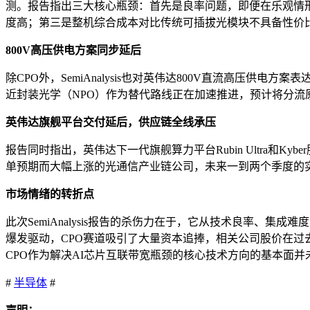
测。报告指出三大核心瓶颈：首先是良率问题，即便在乐观情形下
度高；第三是整机综合成本对比传统可插拔光模块不具备性价
800V高压供电方案同步延后
除CPO外，SemiAnalysis也对英伟达800V直流高压供
近封装光学（NPO）作为替代路线正在加速推进，预计将分流
英伟达旗舰平台交付延后，供应链全线承压
报告同时指出，英伟达下一代旗舰算力平台Rubin Ultra
单预期而大幅上涨的光通信产业链公司，未来一到两个季度的
市场情绪的转折点
此次SemiAnalysis报告的杀伤力在于，它从技术良率、
爆发驱动，CPO赛道吸引了大量资本追捧，相关公司股价在过去一
CPO作为解决AI芯片互联带宽瓶颈的核心技术方向的基本面
#
半导体
#