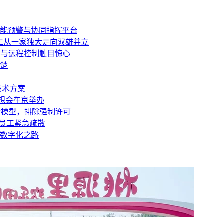
能预警与协同指挥平台
代工从一家独大走向双雄并立
卖与远程控制触目惊心
楚
技术方案
思想会在京举办
沿模型，排除强制许可
名员工紧急疏散
数字化之路