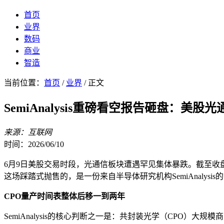
首页
业界
数码
商业
智造
当前位置：
首页
/
业界
/ 正文
SemiAnalysis重磅看空报告砸盘：美股
来源：互联网
时间：2026/06/10
6月9日美股交易时段，光通信板块遭遇罕见集体暴跌。截至收盘，AAOI重
这场踩踏式抛售的，是一份来自半导体研究机构SemiAnalysi
CPO量产时间表整体后移一到两年
SemiAnalysis的核心判断之一是：共封装光学（CPO）大规