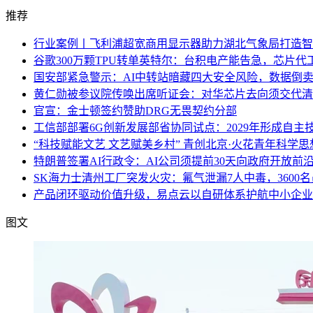
推荐
行业案例丨飞利浦超宽商用显示器助力湖北气象局打造智
谷歌300万颗TPU转单英特尔：台积电产能告急，芯片
国安部紧急警示：AI中转站暗藏四大安全风险，数据倒
黄仁勋被参议院传唤出席听证会：对华芯片去向须交代清
官宣：金士顿签约赞助DRG无畏契约分部
工信部部署6G创新发展部省协同试点：2029年形成自主
“科技赋能文艺 文艺赋美乡村” 青创北京·火花青年科学
特朗普签署AI行政令：AI公司须提前30天向政府开放前
SK海力士清州工厂突发火灾：氟气泄漏7人中毒，3600
产品闭环驱动价值升级，易点云以自研体系护航中小企业
图文