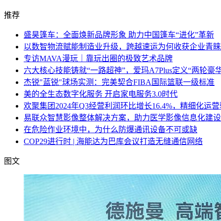
推荐
盛昊篷车：全面焕新品牌形象 助力中国篷车“进化”革新
以数智物流赋能制造业升级，跨越速运为何收获企业青睐
专访MAVA漫玩｜靠玩出圈的极致艺术品牌
六大核心技能铸就“一路超神”，爱玛A7Plus定义“两轮豪
杰锐"蓝锐"球场实测：完美契合FIBA国际篮联一级标准
美的全生态数字化服务 开启家电服务3.0时代
欢聚集团2024年Q3经营利润环比增长16.4%，精细化运
易联众智慧影像整体解决方案，助力医学影像信息化建设
在危险作业环境中，为什么防爆通讯设备不可或缺
COP29进行时 | 海能达为巴库会议打造无缝通信网络
图文