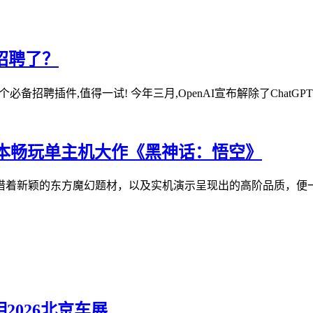
招聘了？
:发现这个必备招聘插件,值得一试! 今年三月,OpenAI宣布解除了ChatGP
戏本畅玩单主机大作《黑神话：悟空》
凭借着新颖的东方魔幻题材，以及实机演示呈现出的高阶品质，便一
2026北京车展