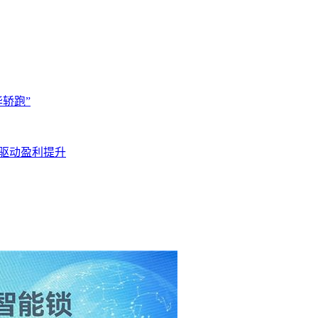
华轿跑”
营驱动盈利提升