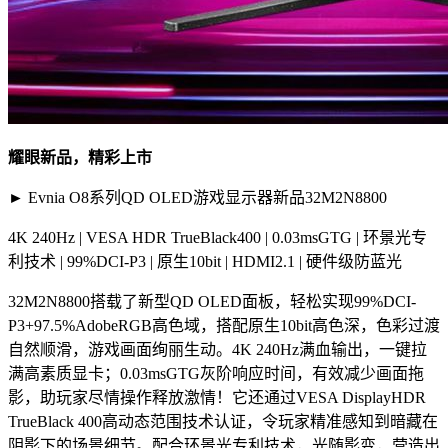
耀眼新品，精彩上市
► Evnia O8系列QD OLED游戏显示器新品32M2N8800
4K 240Hz | VESA HDR TrueBlack400 | 0.03msGTG | 环景光专
利技术 | 99%DCI-P3 | 原生10bit | HDMI2.1 | 硬件级防蓝光
32M2N8800搭载了新型QD OLED面板，轻松实现99%DCI-
P3+97.5%AdobeRGB高色域，搭配原生10bit高色深，色彩过渡
自然顺滑，游戏画面绚丽生动。4K 240Hz满血输出，一键拉
满高素质显卡；0.03msGTG灰阶响应时间，有效减少画面拖
影，助玩家尽情操作释放激情！它还通过VESA DisplayHDR
TrueBlack 400高动态范围技术认证，令玩家精准感知到暗藏在
阴影下的场景细节。配合环景光专利技术，光随影变，营造出