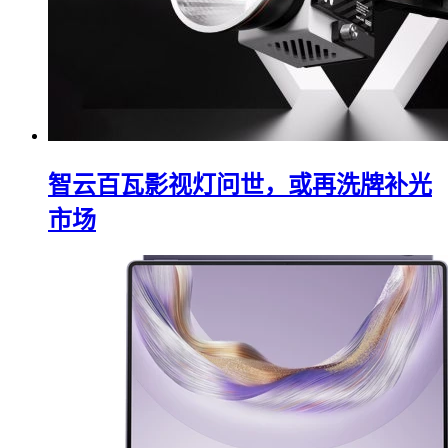
智云百瓦影视灯问世，或再洗牌补光
市场