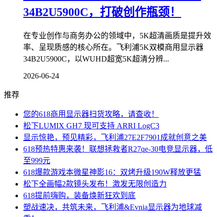
34B2U5900C，打破创作瓶颈！
在专业创作与商务办公的领域中，5K超清画质是提升效
率、呈现质感的核心所在。飞利浦5K双模商用显示器
34B2U5900C，以WUHD超宽5K超清分辨...
2026-06-24
推荐
您的618商用显示器扫货攻略，请查收！
松下LUMIX GH7 现可支持 ARRI LogC3
显示惊艳，预见精彩，飞利浦27E2F7901成就创意之美
618预热特惠来袭！联想拯救者R27qe-30电竞显示器，低
至999元
618爆款游戏本微星神影16：双烤升级190W释放更猛
松下全画幅2款镜头发布！激发无限创造力
618提前嗨购，装备焕新狂欢到底
塑战速决，共筑未来，飞利浦&Evnia显示器为地球减