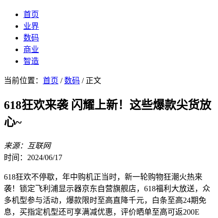
首页
业界
数码
商业
智造
当前位置：
首页
/
数码
/ 正文
618狂欢来袭 闪耀上新！这些爆款尖货放
心~
来源：互联网
时间：2024/06/17
618狂欢不停歇，年中购机正当时，新一轮购物狂潮火热来
袭！锁定飞利浦显示器京东自营旗舰店，618福利大放送，众
多机型参与活动，爆款限时至高直降千元，白条至高24期免
息，买指定机型还可享满减优惠，评价晒单至高可返200E