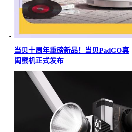
当贝十周年重磅新品！当贝PadGO真
闺蜜机正式发布