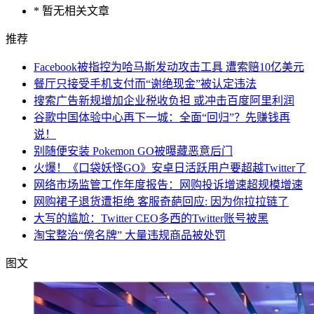
* 暂无相关文章
推荐
Facebook被指控为哈马斯发动攻击工具 遭索赔10亿美元
餐厅只接受手机支付而“谢绝现金”被认定违法
搜索广告新规增加企业税收负担 或冲击百度阿里利润
谷歌中国体验中心再下一城：全面“回归”？先赚钱再
说！
别随便安装 Pokemon GO被曝藏恶意后门
火爆！《口袋妖怪GO》安卓日活跃用户要超越Twitter了
网络市场监管工作年度报告：网购投诉增速超规模增速
网购裙子退货遭拒绝 客服奇葩回应: 因为你拉拉链了
大写的尴尬：Twitter CEO多西的Twitter账号被黑
淘宝整治“傍名牌” 大量违规商品被处罚
图文