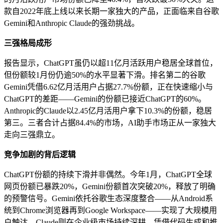
款自2022年底上线以来长期一家独大的产品，正面临来自谷歌
Gemini和Anthropic Claude的强劲挑战。
三强格局成形
报告显示，ChatGPT虽仍以超11亿月活跃用户稳居全球首位，
但份额较1月份仍逾50%的水平显著下滑。排名第二的谷歌
Gemini凭借6.62亿月活用户占据27.7%份额，正在快速缩小与
ChatGPT的差距——Gemini的份额已接近ChatGPT的60%。
Anthropic的Claude以2.45亿月活用户拿下10.3%的份额，稳居
第三。三者合计占据84.4%的市场，AI助手市场正从一家独大
走向三强鼎立。
竞争加剧的背后逻辑
ChatGPT份额的持续下滑并非偶然。今年1月，ChatGPT全球
网页份额已暴跌20%，Gemini份额首次突破20%，释放了明确
的预警信号。Gemini依托谷歌生态深度整合——从Android系
统到Chrome浏览器再到Google Workspace——实现了大规模用
户触达。Claude则在企业级市场持续深耕，凭借代码生成和推