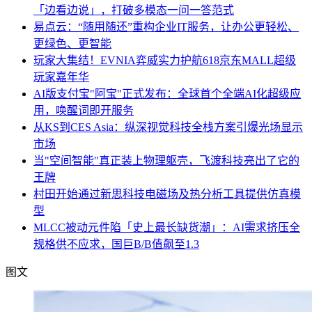
「边看边说」，打破多模态一问一答范式
易点云：“随用随还”重构企业IT服务，让办公更轻松、
更绿色、更智能
玩家大集结！EVNIA弈威实力护航618京东MALL超级
玩家嘉年华
AI版支付宝"阿宝"正式发布：全球首个全端AI化超级应
用，唤醒词即开服务
从KS到CES Asia：纵深视觉科技全栈方案引爆光场显示
市场
当"空间智能"真正装上物理躯壳，飞渡科技亮出了它的
王牌
村田开始通过新思科技电磁场及热分析工具提供仿真模
型
MLCC被动元件陷「史上最长缺货潮」：AI需求挤压全
规格供不应求，国巨B/B值飙至1.3
图文