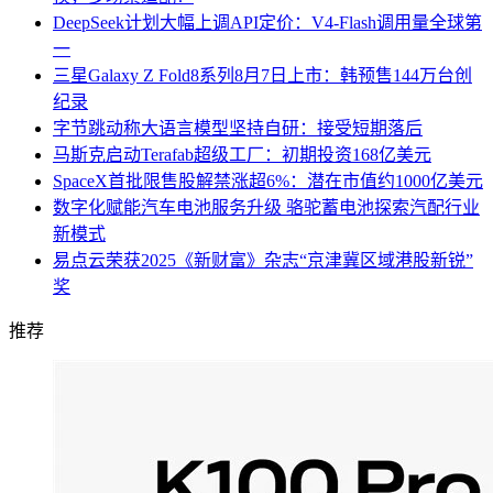
DeepSeek计划大幅上调API定价：V4-Flash调用量全球第
一
三星Galaxy Z Fold8系列8月7日上市：韩预售144万台创
纪录
字节跳动称大语言模型坚持自研：接受短期落后
马斯克启动Terafab超级工厂：初期投资168亿美元
SpaceX首批限售股解禁涨超6%：潜在市值约1000亿美元
数字化赋能汽车电池服务升级 骆驼蓄电池探索汽配行业
新模式
易点云荣获2025《新财富》杂志“京津冀区域港股新锐”
奖
推荐