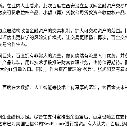
所。在业内人士看来，此次百度在西安设立互联网金融资产交易
融资租赁收益权产品、小额（再）贷款公司贷款资产收益权产品
为底层结构改善金融资产的交易机制，扩大可交易资产的范围。
以评估出更科学的风险定价模式，让交易更顺畅；再次，百金交
交易合作生态。
网巨头，百度拥有非常大的流量，做负债端有流量入口优势，并
产产品包装，用以技术手段推进财富管理业务，也将值得期待。
大的IT流量入口。同时，作为资产管理的‘老兵’，张旭阳又有
，百度在大数据、人工智能等技术上有深厚的沉淀，为百金交未
联网企业纷纷涉足。尽管在支付宝推出余额宝后，百度也随之在支
美国征信公司ZestFinance进行投资。有人认为，百度此轮投