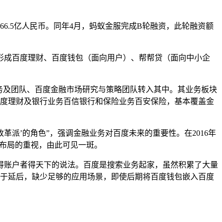
66.5亿人民币。同年4月，蚂蚁金服完成B轮融资，此轮融资额
包，形成百度理财、百度钱包（面向用户）、帮帮贷（面向中小企
业务及团队、百度金融市场研究与策略团队转入其中。其业务板块
百度理财及银行业务百信银行和保险业务百安保险，基本覆盖金
派’的角色”，强调金融业务对百度未来的重要性。在2016年
域布局的重视，由此可见一斑。
得账户者得天下的说法。百度是搜索业务起家，虽然积累了大量
过于延后，缺少足够的应用场景，即使后期将百度钱包嵌入百度