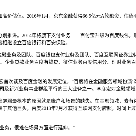
估值。2016年1月，京东金融获得66.5亿元A轮融资，估值4
门分别推进。2014年将旗下支付业务——百付宝升级为百度钱
百度相继设立百信银行和百安保险。
费金融业务及团队、百度钱包支付业务及团队、百度互联网证券
花、企业贷款业务百度有钱贷、征信业务百度信用分、理财业务
首次谈及百度金融的发展定位，“百度将在金融服务领域扮演‘改革
公司及新兴业务事业群组平行的三大业务之一。李彦宏对金融领
础孱弱最根本的原因就是账户和场景的缺失。在金融领域，素有
于其他巨头，百度2013年7月才获得互联网支付牌照，时间上
业务，很难在场景方面进行延伸。”