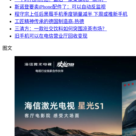
斯诺登要卖iPhone配件了：可以自动反监视
程守宗上任后黑莓手机季度销量减半 下周或推新手机
工匠精神传承的德国制造商-热德
三清方：一款社交饮料如何突围凉茶市场？
旧手机可以在电信营业厅回收变现
图文