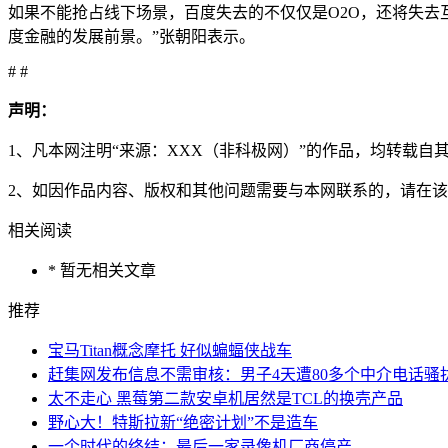
如果不能抢占线下场景，百度失去的不仅仅是O2O，还将失去
度金融的发展前景。”张朝阳表示。
# #
声明：
1、凡本网注明“来源：XXX（非科极网）”的作品，均转载
2、如因作品内容、版权和其他问题需要与本网联系的，请在该
相关阅读
* 暂无相关文章
推荐
宝马Titan概念摩托 好似蝙蝠侠战车
赶集网发布信息不需审核：男子4天遭80多个中介电话骚
太不走心 黑莓第二款安卓机居然是TCL的换壳产品
野心大！特斯拉新“绝密计划”不是造车
一个时代的终结：最后一家录像机厂商停产