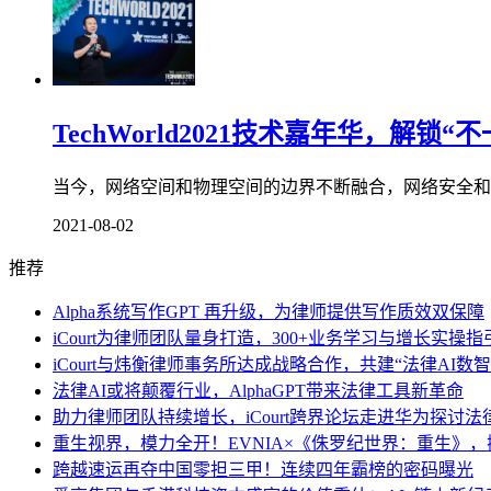
TechWorld2021技术嘉年华，解锁
当今，网络空间和物理空间的边界不断融合，网络安全和信
2021-08-02
推荐
Alpha系统写作GPT 再升级，为律师提供写作质效双保障
iCourt为律师团队量身打造，300+业务学习与增长实操指引
iCourt与炜衡律师事务所达成战略合作，共建“法律AI数
法律AI或将颠覆行业，AlphaGPT带来法律工具新革命
助力律师团队持续增长，iCourt跨界论坛走进华为探讨
重生视界，模力全开！EVNIA×《侏罗纪世界：重生》
跨越速运再夺中国零担三甲！连续四年霸榜的密码曝光