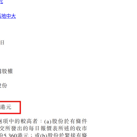
元
落地中大