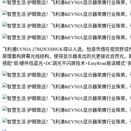
飞利浦EVNIA 27M2N3500UK得以入选，恰是凭借在
原理重构屏幕光线结构，使得显示器发出的光更接近自然光，即
搭配“软/硬件低蓝光+DC调光不闪屏技术+EasyRead易读模