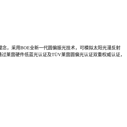
设计理念，采用BOE全新一代圆偏振光技术，可模拟太阳光漫反射
通过莱茵硬件低蓝光认证及TÜV莱茵圆偏光认证双重权威认证，