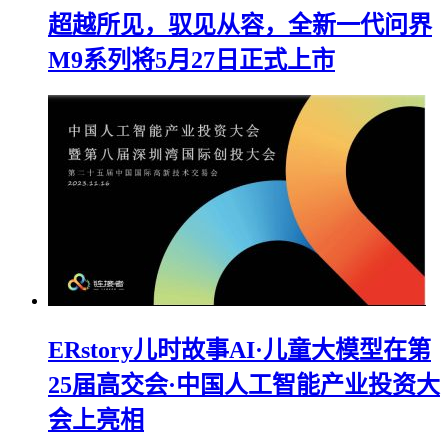
超越所见，驭见从容，全新一代问界
M9系列将5月27日正式上市
ERstory儿时故事AI·儿童大模型在第
25届高交会·中国人工智能产业投资大
会上亮相