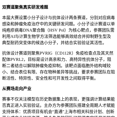
双赛道聚焦真实研发难题
本届大赛设置小分子设计与抗体设计两条赛道，分别对应病毒
感染和肿瘤免疫治疗中的关键研发问题。小分子设计赛道以单
纯疱疹病毒DNA聚合酶（HSV Pol）为核心靶点，参赛团队需
利用AI与计算生物学方法筛选能够高效结合并抑制野生型及
典型耐药突变体的候选小分子，并结合实验验证其活性。
抗体设计赛道则聚焦PVRIG（CD112R）免疫检查点及其天然
配体PVRL2，目标是设计高亲和力、高特异性抗体分子，阻
断二者结合以解除肿瘤免疫抑制。该靶点面临胞外结构域较
小、结合表位有限、存在物种差异等挑战，要求参赛团队在阻
断活性、特异性、安全性和可开发性之间取得平衡。
从赛场走向产业
赛事不仅关注模型在历史数据集上的表现，更强调计算结果能
否真正进入实验验证。主办方为参赛团队搭建全周期人才赋能
支持体系：优质项目有机会“直通”上海市相关科技计划、创新