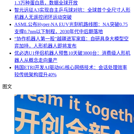
1.3万种蛋白质，数据全球开放
智元远征A3实现自主乒乓球对抗：全球首个全尺寸人形
机器人无遥控闭环运动突破
ASML公布Hyper-NA EUV光刻机路线图：NA突破0.75
支撑0.7nm以下制程，2030年代中后期落地
“协作机器人第一股”越疆进军家庭：自研具身大模型空
弈加持，人形机器人即将发布
优必选U1伴侣机器人预售10天破3800台：消费级人形机
器人从概念走向量产
韩国ETRI开发AI驱动6G核心网络技术：会话处理效率
较传统架构提升40%
图文