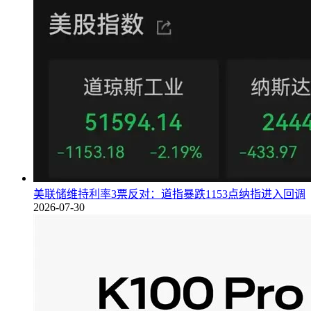
美联储维持利率3票反对：道指暴跌1153点纳指进入回调
2026-07-30