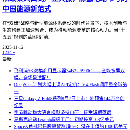
中国能源新范式
在“双碳”战略与新型能源体系建设的时代背景下，技术创新与
生态构建正加速融合，成为推动能源变革的核心动力。当“十
五五”规划的蓝图将“清...
2025-11-12
1
2
3
4
»
最新
飞利浦5K双模商用显示器34B2U5900C——全能宽屏双
模，多场景适配！
DeepSeek计划大幅上调API定价：V4-Flash调用量全球第
一
三星Galaxy Z Fold8系列8月7日上市：韩预售144万台创
纪录
字节跳动称大语言模型坚持自研：接受短期落后
马斯克启动Terafab超级工厂：初期投资168亿美元
SpaceX首批限售股解禁涨超6%：潜在市值约1000亿美元