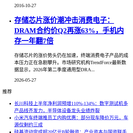
2016-10-27
存储芯片涨价潮冲击消费电子：
DRAM合约价Q2再涨63%，手机内
存一年翻7倍
存储芯片的涨价势头仍在加速，终端消费电子产品的成
本压力正在急剧攀升。市场研究机构TrendForce最新数
据显示，2026年第二季度通用型DRA...
2026-05-27
推荐
长川科技上半年净利润预增110%-134%：数字测试机多
产品线齐发力，半导体设备龙头业绩炸裂
小米汽车终端推员工内购优惠：部分现车降价万元，车
源仅剩约三成
硅基流动完成超20亿元B轮融资：产业资本与国资联手