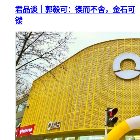
君品谈｜郭毅可：锲而不舍，金石可
镂