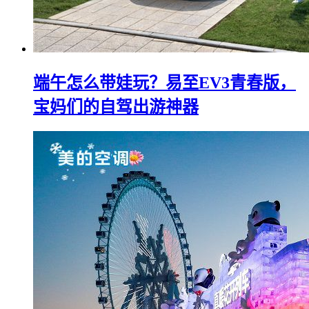
端午怎么带娃玩？易至EV3青春版，
宝妈们的自驾出游神器