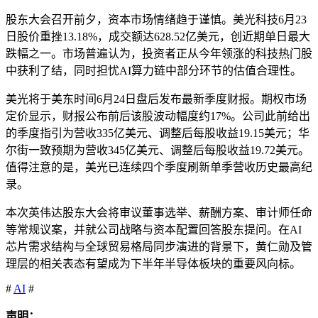
股东大会召开前夕，资本市场情绪趋于谨慎。美光科技6月23
日股价重挫13.18%，成交额达628.52亿美元，创近期单日最大
跌幅之一。市场普遍认为，投资者正从今年领涨的科技热门股
中获利了结，同时担忧AI算力链中部分环节的估值合理性。
美光将于美东时间6月24日盘后发布最新季度财报。期权市场
定价显示，财报公布前后该股波动幅度约17%。公司此前给出
的季度指引为营收335亿美元、调整后每股收益19.15美元；华
尔街一致预期为营收345亿美元、调整后每股收益19.72美元。
值得注意的是，美光已连续四个季度刷新单季营收历史最高纪
录。
本次英伟达股东大会将审议董事选举、薪酬方案、审计师任命
等常规议案，并就公司战略与资本配置回答股东提问。在AI
芯片需求结构与全球贸易格局同步演进的背景下，黄仁勋及管
理层的相关表态有望成为下半年半导体板块的重要风向标。
#
AI
#
声明：