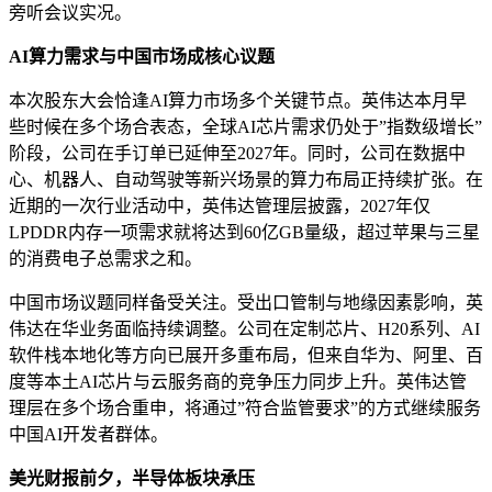
旁听会议实况。
AI算力需求与中国市场成核心议题
本次股东大会恰逢AI算力市场多个关键节点。英伟达本月早
些时候在多个场合表态，全球AI芯片需求仍处于”指数级增长”
阶段，公司在手订单已延伸至2027年。同时，公司在数据中
心、机器人、自动驾驶等新兴场景的算力布局正持续扩张。在
近期的一次行业活动中，英伟达管理层披露，2027年仅
LPDDR内存一项需求就将达到60亿GB量级，超过苹果与三星
的消费电子总需求之和。
中国市场议题同样备受关注。受出口管制与地缘因素影响，英
伟达在华业务面临持续调整。公司在定制芯片、H20系列、AI
软件栈本地化等方向已展开多重布局，但来自华为、阿里、百
度等本土AI芯片与云服务商的竞争压力同步上升。英伟达管
理层在多个场合重申，将通过”符合监管要求”的方式继续服务
中国AI开发者群体。
美光财报前夕，半导体板块承压