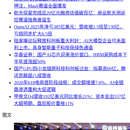
押注，MaaS赛道全面爆发
航天驭星完成近20亿元融资估值破百亿：商业航天测运
控赛道独角兽诞生
OpenAI 2025年净亏385亿美元：营收增2.5倍至130亿，
亏损同步扩大6.5倍
陆家嘴论坛释放科创板重大利好：AI大模型企业可未盈
利上市，具身智能量子科技获绿色通道
华泰证券：国产AI芯片迎来涨价窗口，HBM采购成本下
半年或涨超50%
国产GPU四小龙燧原科技科创板过会：拟募资60亿，腾
讯贡献超八成营收
2026年618电商首阶段战报：成交额增速7.6%，AI全链
路渗透重构大促逻辑
甲骨文Q4营收192亿美元同比增长21%：资本支出557亿
大超预期，盘后股价重挫11%
图文