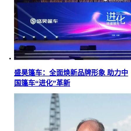
盛昊篷车：全面焕新品牌形象 助力中
国篷车“进化”革新