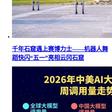
千年石窟遇上赛博力士——机器人舞
蹈快闪“五一”亮相云冈石窟