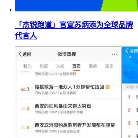
「杰锐跑道」官宣苏炳添为全球品牌
代言人