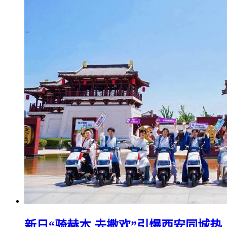
新日“骑赫本 去撒欢”引爆西安同城热