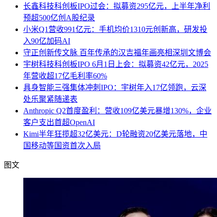
长鑫科技科创板IPO过会：拟募资295亿元，上半年净利
预超500亿创A股纪录
小米Q1营收991亿元：手机均价1310元创新高，研发投
入90亿加码AI
守正创新传文脉 百年传承的汉吉福年画亮相深圳文博会
宇树科技科创板IPO 6月1日上会：拟募资42亿元，2025
年营收超17亿毛利率60%
具身智能三强集体冲刺IPO：宇树年入17亿领跑，云深
处乐聚紧随递表
Anthropic Q2首度盈利：营收109亿美元暴增130%，企业
客户支出首超OpenAI
Kimi半年狂揽超32亿美元：D轮融资20亿美元落地，中
国移动等国资首次入局
图文