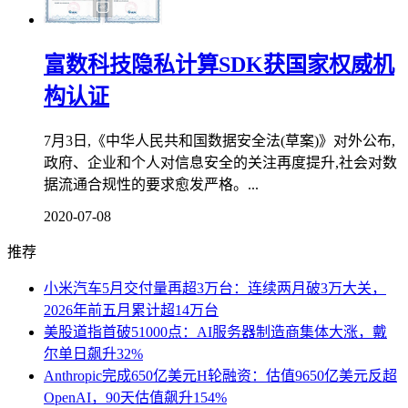
富数科技隐私计算SDK获国家权威机
构认证
7月3日,《中华人民共和国数据安全法(草案)》对外公布,
政府、企业和个人对信息安全的关注再度提升,社会对数
据流通合规性的要求愈发严格。...
2020-07-08
推荐
小米汽车5月交付量再超3万台：连续两月破3万大关，
2026年前五月累计超14万台
美股道指首破51000点：AI服务器制造商集体大涨，戴
尔单日飙升32%
Anthropic完成650亿美元H轮融资：估值9650亿美元反超
OpenAI，90天估值飙升154%