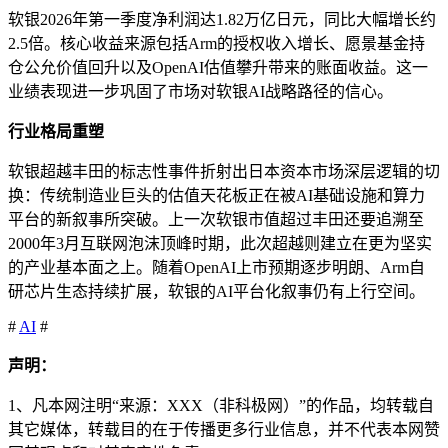
软银2026年第一季度净利润达1.82万亿日元，同比大幅增长约
2.5倍。核心收益来源包括Arm的授权收入增长、愿景基金持
仓公允价值回升以及OpenAI估值攀升带来的账面收益。这一
业绩表现进一步巩固了市场对软银AI战略路径的信心。
行业格局重塑
软银超越丰田的标志性事件折射出日本资本市场深层逻辑的切
换：传统制造业巨头的估值天花板正在被AI基础设施和算力
平台的新叙事所突破。上一次软银市值超过丰田还要追溯至
2000年3月互联网泡沫顶峰时期，此次超越则建立在更为坚实
的产业基本面之上。随着OpenAI上市预期逐步明朗、Arm自
研芯片生态持续扩展，软银的AI平台化叙事仍有上行空间。
#
AI
#
声明：
1、凡本网注明“来源：XXX（非科极网）”的作品，均转载自
其它媒体，转载目的在于传播更多行业信息，并不代表本网赞