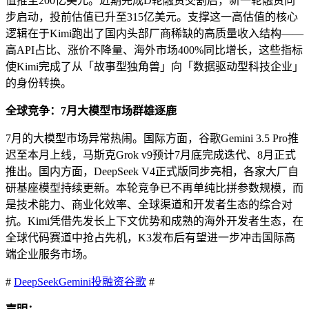
值推至200亿美元。近期完成D轮融资交割后，新一轮融资同
步启动，投前估值已升至315亿美元。支撑这一高估值的核心
逻辑在于Kimi跑出了国内头部厂商稀缺的高质量收入结构——
高API占比、涨价不降量、海外市场400%同比增长，这些指标
使Kimi完成了从「故事型独角兽」向「数据驱动型科技企业」
的身份转换。
全球竞争：7月大模型市场群雄逐鹿
7月的大模型市场异常热闹。国际方面，谷歌Gemini 3.5 Pro推
迟至本月上线，马斯克Grok v9预计7月底完成迭代、8月正式
推出。国内方面，DeepSeek V4正式版同步亮相，各家大厂自
研基座模型持续更新。本轮竞争已不再单纯比拼参数规模，而
是技术能力、商业化效率、全球渠道和开发者生态的综合对
抗。Kimi凭借先发长上下文优势和成熟的海外开发者生态，在
全球代码赛道中抢占先机，K3发布后有望进一步冲击国际高
端企业服务市场。
#
DeepSeek
Gemini
投融资
谷歌
#