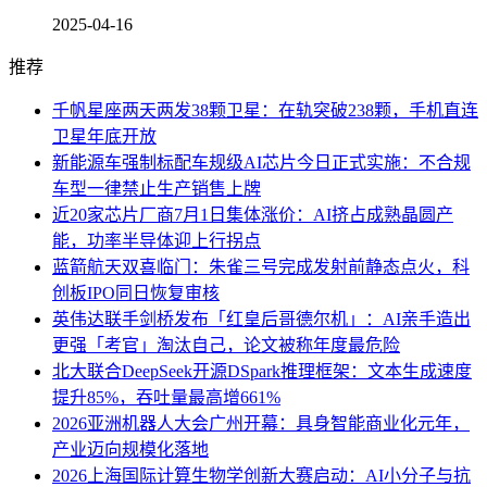
2025-04-16
推荐
千帆星座两天两发38颗卫星：在轨突破238颗，手机直连
卫星年底开放
新能源车强制标配车规级AI芯片今日正式实施：不合规
车型一律禁止生产销售上牌
近20家芯片厂商7月1日集体涨价：AI挤占成熟晶圆产
能，功率半导体迎上行拐点
蓝箭航天双喜临门：朱雀三号完成发射前静态点火，科
创板IPO同日恢复审核
英伟达联手剑桥发布「红皇后哥德尔机」：AI亲手造出
更强「考官」淘汰自己，论文被称年度最危险
北大联合DeepSeek开源DSpark推理框架：文本生成速度
提升85%，吞吐量最高增661%
2026亚洲机器人大会广州开幕：具身智能商业化元年，
产业迈向规模化落地
2026上海国际计算生物学创新大赛启动：AI小分子与抗