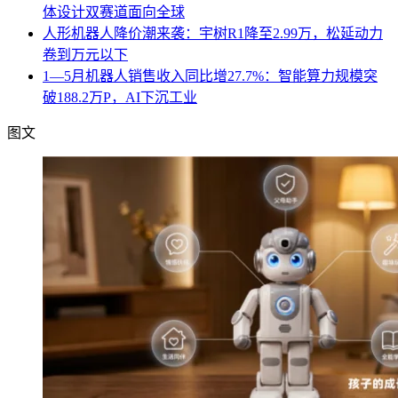
体设计双赛道面向全球
人形机器人降价潮来袭：宇树R1降至2.99万，松延动力
卷到万元以下
1—5月机器人销售收入同比增27.7%：智能算力规模突
破188.2万P，AI下沉工业
图文